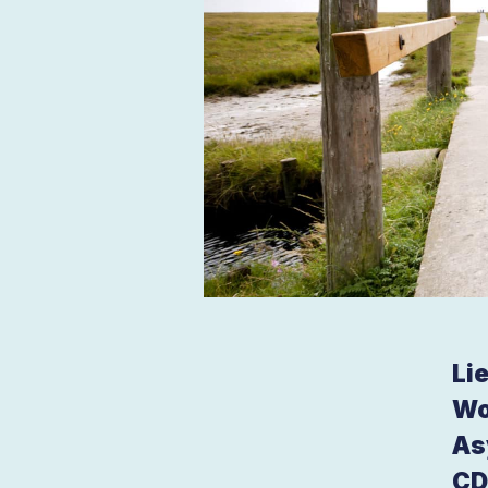
Li
Wo
As
CD