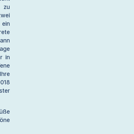
h zu
zwei
ein
ete
ann
lage
r in
fene
Ihre
018
ster
rüße
höne