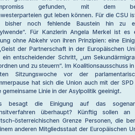
mpromiss gefunden, mit dem be
westerparteien gut leben können. Für die CSU is
r bisher noch fehlende Baustein hin zu ei
ylwende“. Für Kanzlerin Angela Merkel ist es 
ung ohne Abkehr von ihren Prinzipien: eine Eini
„Geist der Partnerschaft in der Europäischen Un
 ein entscheidender Schritt, „um Sekundärmigra
ordnen und zu steuern“. Im Koalitionsausschuss in
tzten Sitzungswoche vor der parlamentarisc
merpause hat sich die Union auch mit der SPD
e gemeinsame Linie in der Asylpolitik geeinigt.
s besagt die Einigung auf das sogenan
nsitverfahren überhaupt? Künftig sollen an
tsch-österreichischen Grenze Personen, die ber
einem anderen Mitgliedsstaat der Europäischen U