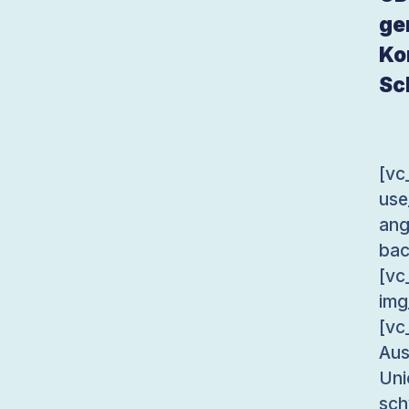
ge
Ko
Sc
[v
use
an
bac
[v
im
[v
Aus
Uni
sch