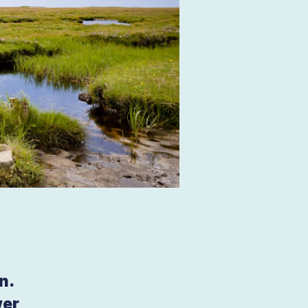
e
n.
wer