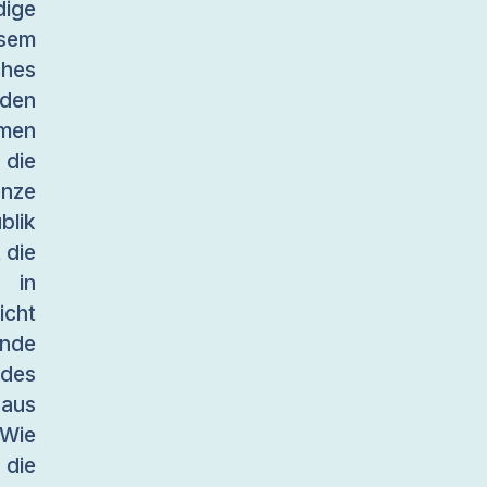
dige
sem
hes
den
mmen
 die
enze
blik
 die
 in
icht
de
des
 aus
 Wie
die