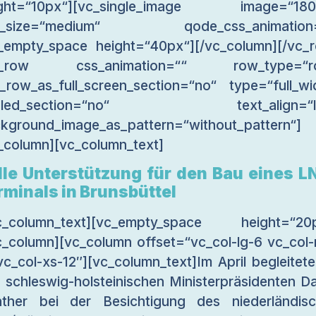
ight=“10px“][vc_single_image image=“180
g_size=“medium“ qode_css_animation=
_empty_space height=“40px“][/vc_column][/vc_
c_row css_animation=““ row_type=“r
_row_as_full_screen_section=“no“ type=“full_wi
gled_section=“no“ text_align=“le
kground_image_as_pattern=“without_pattern“]
_column][vc_column_text]
lle Unterstützung für den Bau eines L
rminals in Brunsbüttel
vc_column_text][vc_empty_space height=“20p
c_column][vc_column offset=“vc_col-lg-6 vc_col
vc_col-xs-12″][vc_column_text]Im April begleitete
 schleswig-holsteinischen Ministerpräsidenten Da
ther bei der Besichtigung des niederländis