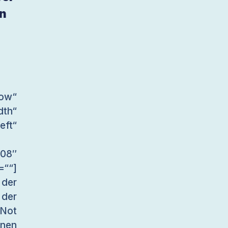
en
ow“
dth“
ft“
08″
““]
der
 der
 Not
inen