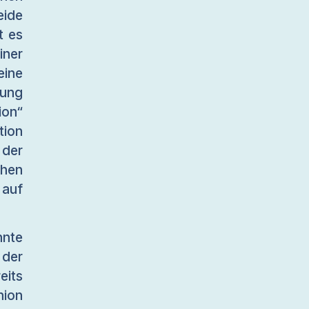
ide
t es
ner
eine
gung
ion“
tion
 der
hen
 auf
nte
 der
eits
nion