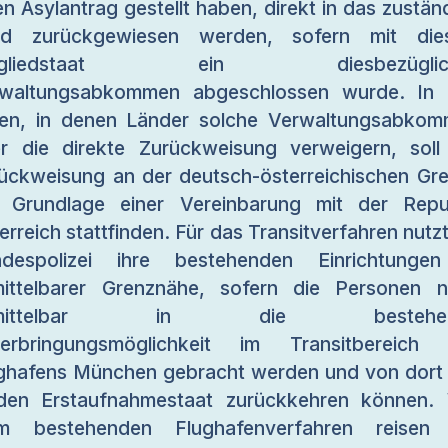
en Asylantrag gestellt haben, direkt in das zustän
nd zurückgewiesen werden, sofern mit die
tgliedstaat ein diesbezüglic
rwaltungsabkommen abgeschlossen wurde. In 
len, in denen Länder solche Verwaltungsabko
r die direkte Zurückweisung verweigern, soll
ückweisung an der deutsch-österreichischen Gr
 Grundlage einer Vereinbarung mit der Repu
erreich stattfinden. Für das Transitverfahren nutzt
ndespolizei ihre bestehenden Einrichtungen
ittelbarer Grenznähe, sofern die Personen n
nmittelbar in die bestehen
terbringungsmöglichkeit im Transitbereich 
ghafens München gebracht werden und von dort
den Erstaufnahmestaat zurückkehren können.
im bestehenden Flughafenverfahren reisen 