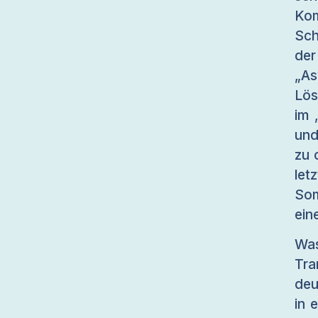
Ko
Sch
de
„As
Lös
im 
und
zu 
le
Som
ein
Wa
Tra
deu
in 