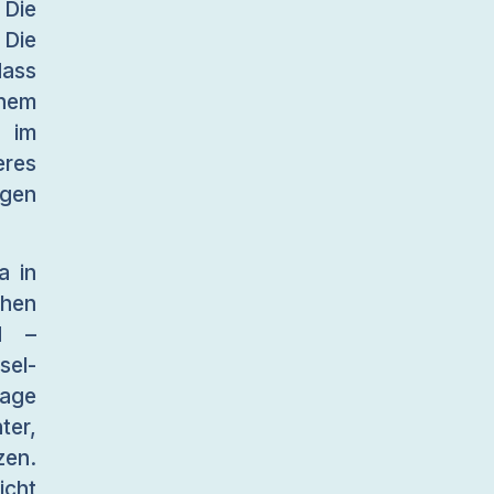
 Die
 Die
dass
inem
d im
res
ngen
a in
chen
d –
sel-
lage
ter,
en.
icht