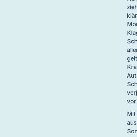
zie
klä
Mo
Kl
Sc
all
gel
Kra
Aut
Sc
ver
vor
Mit
aus
Som