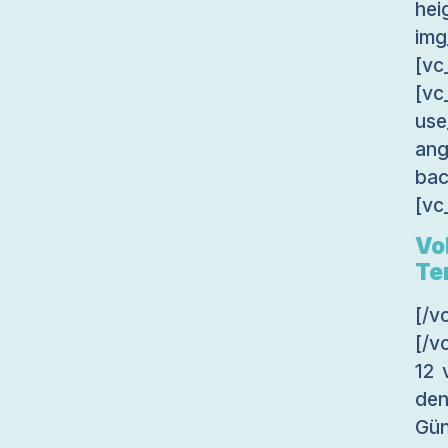
he
im
[vc
[v
use
an
bac
[vc
Vo
Te
[/
[/v
12 
den
Gün