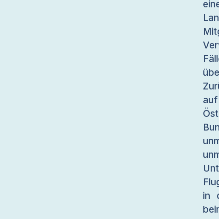
ein
La
Mi
Ve
Fäl
übe
Zur
auf
Öst
Bu
unm
u
Un
Flu
in 
be