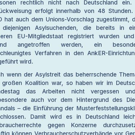
sonen rechtlich nicht nach Deutschland ein.
ückweisung erfolgt innerhalb von 48 Stunden.
 hat auch dem Unions-Vorschlag zugestimmt, 
 diejenigen Asylsuchenden, die bereits in e
eren EU-Mitgliedstaat registriert wurden un
land angetroffen werden, ein besonde
chleunigtes Verfahren in den AnkER-Einrichtu
geführt wird.
h wenn der Asylstreit das beherrschende Them
 großen Koalition war, so haben wir im Deuts
ndestag das Arbeiten nicht vergessen un
besondere auch vor dem Hintergrund des Die
ndals – die Einführung der Musterfeststellungsk
chlossen. Damit wird es in Deutschland leich
rbraucherrechte gegen Konzerne durchzusetz
ftig können Verbraucherschutzverbände vor Ger