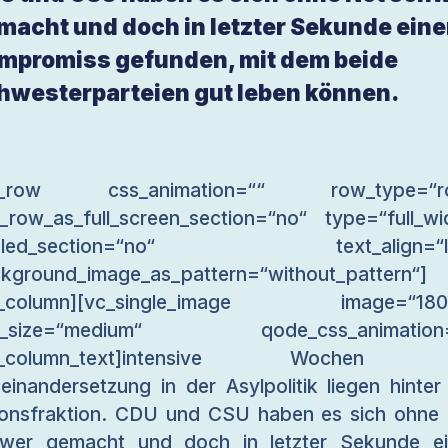
macht und doch in letzter Sekunde ein
mpromiss gefunden, mit dem beide
hwesterparteien gut leben können.
c_row css_animation=““ row_type=“r
_row_as_full_screen_section=“no“ type=“full_wi
gled_section=“no“ text_align=“le
kground_image_as_pattern=“without_pattern“]
c_column][vc_single_image image=“180
g_size=“medium“ qode_css_animation=
c_column_text]intensive Wochen 
einandersetzung in der Asylpolitik liegen hinter
onsfraktion. CDU und CSU haben es sich ohne
wer gemacht und doch in letzter Sekunde e