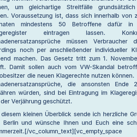
hen, um gleichartige Streitfälle grundsätzlic
ren. Voraussetzung ist, dass sich innerhalb von 
naten mindestens 50 Betroffene dafür in 
ageregister eintragen lassen. Konkr
hadenersatzansprüche müssen Verbraucher d
erdings noch per anschließender individueller K
tend machen. Das Gesetz tritt zum 1. Novembe
ft. Damit sollen auch vom VW-Skandal betrof
obesitzer die neuen Klagerechte nutzen können. 
hadenersatzansprüche, die ansonsten Ende 2
jähren würden, sind bei Eintragung im Klageregi
 der Verjährung geschützt.
 diesem kleinen Überblick sende ich herzliche G
 Berlin und wünsche Ihnen und Euch eine sc
merzeit.[/vc_column_text][vc_empty_space