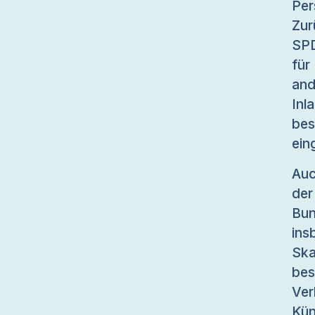
Per
Zur
SPD
für
and
In
bes
ein
Auc
der
Bu
ins
Ska
bes
Ve
Kün