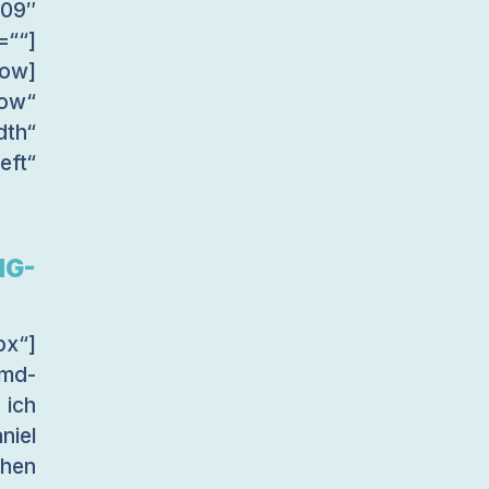
09″
““]
row]
ow“
dth“
ft“
NG-
x“]
-md-
 ich
niel
chen