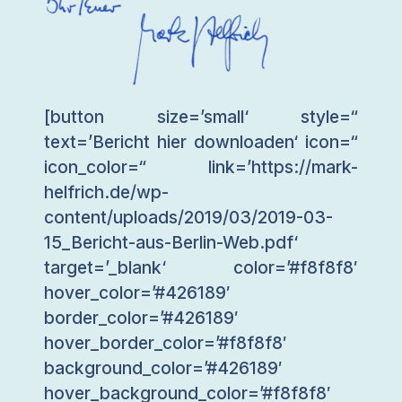
[button size=’small‘ style=“
text=’Bericht hier downloaden‘ icon=“
icon_color=“ link=’https://mark-
helfrich.de/wp-
content/uploads/2019/03/2019-03-
15_Bericht-aus-Berlin-Web.pdf‘
target=’_blank‘ color=’#f8f8f8′
hover_color=’#426189′
border_color=’#426189′
hover_border_color=’#f8f8f8′
background_color=’#426189′
hover_background_color=’#f8f8f8′