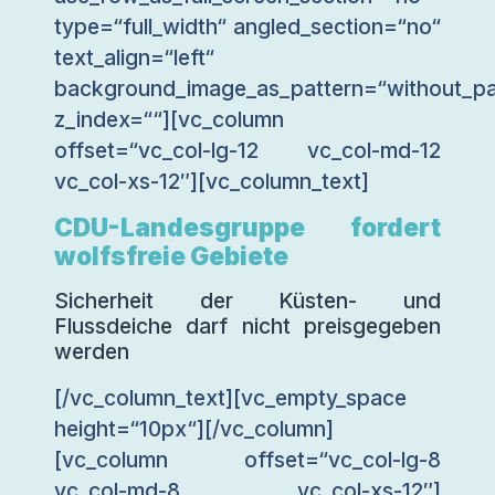
type=“full_width“ angled_section=“no“
text_align=“left“
background_image_as_pattern=“without_pa
z_index=““][vc_column
offset=“vc_col-lg-12 vc_col-md-12
vc_col-xs-12″][vc_column_text]
CDU-Landesgruppe fordert
wolfsfreie Gebiete
Sicherheit der Küsten- und
Flussdeiche darf nicht preisgegeben
werden
[/vc_column_text][vc_empty_space
height=“10px“][/vc_column]
[vc_column offset=“vc_col-lg-8
vc_col-md-8 vc_col-xs-12″]