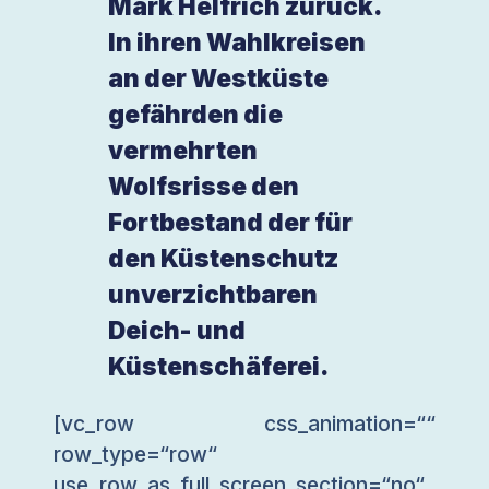
Mark Helfrich zurück.
In ihren Wahlkreisen
an der Westküste
gefährden die
vermehrten
Wolfsrisse den
Fortbestand der für
den Küstenschutz
unverzichtbaren
Deich- und
Küstenschäferei.
[vc_row css_animation=““
row_type=“row“
use_row_as_full_screen_section=“no“