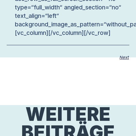
type=“full_width“ angled_section=“no“
text_align=“left“
background_image_as_pattern=“without_pa
[vc_column][/vc_column][/vc_row]
Next
WEITERE
BEITRÄGE