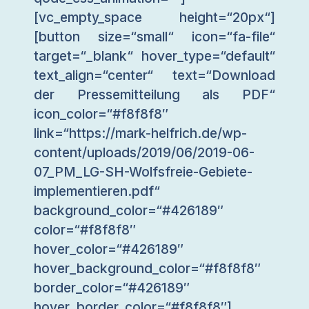
[vc_empty_space height=“20px“]
[button size=“small“ icon=“fa-file“
target=“_blank“ hover_type=“default“
text_align=“center“ text=“Download
der Pressemitteilung als PDF“
icon_color=“#f8f8f8″
link=“https://mark-helfrich.de/wp-
content/uploads/2019/06/2019-06-
07_PM_LG-SH-Wolfsfreie-Gebiete-
implementieren.pdf“
background_color=“#426189″
color=“#f8f8f8″
hover_color=“#426189″
hover_background_color=“#f8f8f8″
border_color=“#426189″
hover_border_color=“#f8f8f8″]