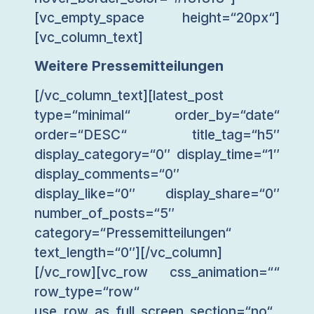
[vc_empty_space height=“20px“]
[vc_column_text]
Weitere Pressemitteilungen
[/vc_column_text][latest_post
type=“minimal“ order_by=“date“
order=“DESC“ title_tag=“h5″
display_category=“0″ display_time=“1″
display_comments=“0″
display_like=“0″ display_share=“0″
number_of_posts=“5″
category=“Pressemitteilungen“
text_length=“0″][/vc_column]
[/vc_row][vc_row css_animation=““
row_type=“row“
use_row_as_full_screen_section=“no“