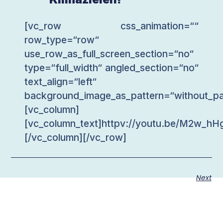
[vc_row css_animation=““
row_type=“row“
use_row_as_full_screen_section=“no“
type=“full_width“ angled_section=“no“
text_align=“left“
background_image_as_pattern=“without_pa
[vc_column]
[vc_column_text]httpv://youtu.be/M2w_hH
[/vc_column][/vc_row]
Next