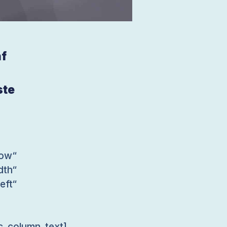
nf
ste
ow“
dth“
ft“
c_column_text]