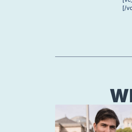
[/v
WE