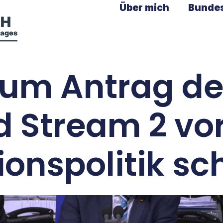
Über mich
Bunde
um Antrag de
d Stream 2 vor
ionspolitik sc