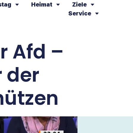
stag
Heimat
Ziele
Service
r Afd –
 der
hützen