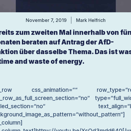
November 7, 2019
Mark Helfrich
reits zum zweiten Mal innerhalb von fü
naten beraten auf Antrag der AfD-
aktion über dasselbe Thema. Das ist wa
 time and waste of energy.
c_row css_animation=““ row_type=“r
_row_as_full_screen_section=“no“ type=“full_wi
gled_section=“no“ text_align=“le
kground_image_as_pattern=“without_pattern“]
_column]
_column_text]httpv://youtu.be/XsQd3mdd640[/v