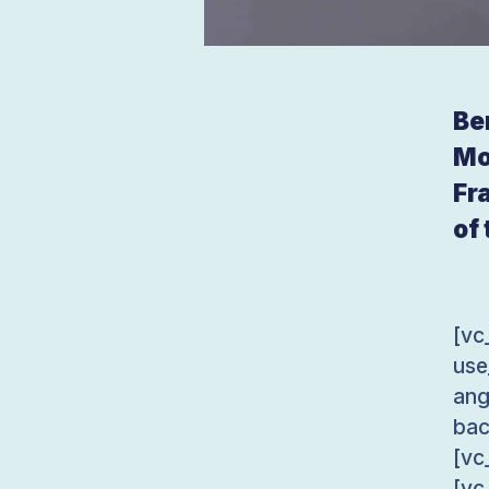
Be
Mo
Fr
of
[v
use
an
bac
[vc
[vc