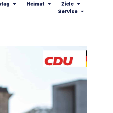
stag
Heimat
Ziele
Service