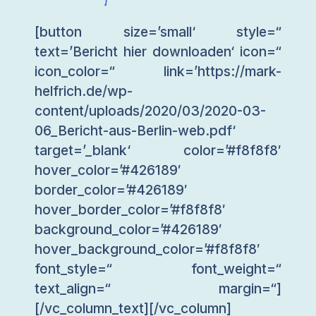
[button size=’small‘ style=“
text=’Bericht hier downloaden‘ icon=“
icon_color=“ link=’https://mark-
helfrich.de/wp-
content/uploads/2020/03/2020-03-
06_Bericht-aus-Berlin-web.pdf‘
target=’_blank‘ color=’#f8f8f8′
hover_color=’#426189′
border_color=’#426189′
hover_border_color=’#f8f8f8′
background_color=’#426189′
hover_background_color=’#f8f8f8′
font_style=“ font_weight=“
text_align=“ margin=“]
[/vc_column_text][/vc_column]