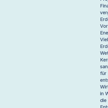
Fin
ver
Er
Vo
En
Vie
Erd
Wet
Ker
san
fü
en
Wir
in 
di
Ent