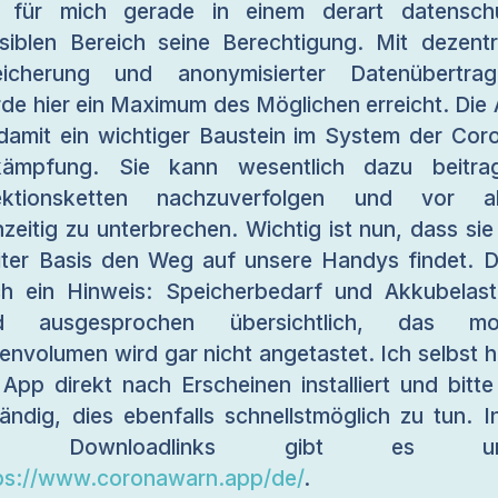
 für mich gerade in einem derart datensch
siblen Bereich seine Berechtigung. Mit dezentr
eicherung und anonymisierter Datenübertrag
de hier ein Maximum des Möglichen erreicht. Die
 damit ein wichtiger Baustein im System der Cor
kämpfung. Sie kann wesentlich dazu beitrag
fektionsketten nachzuverfolgen und vor al
hzeitig zu unterbrechen. Wichtig ist nun, dass sie
iter Basis den Weg auf unsere Handys findet. 
h ein Hinweis: Speicherbedarf und Akkubelas
nd ausgesprochen übersichtlich, das mob
envolumen wird gar nicht angetastet. Ich selbst 
 App direkt nach Erscheinen installiert und bitte
tändig, dies ebenfalls schnellstmöglich zu tun. I
nd Downloadlinks gibt es unt
ps://www.coronawarn.app/de/
.