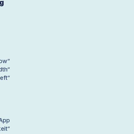
ng
ow“
dth“
ft“
-App
eit“