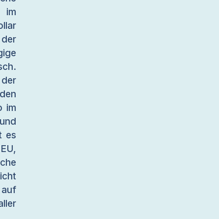
t im
llar
der
ige
ch.
 der
 den
o im
 und
t es
EU,
che
icht
 auf
ler