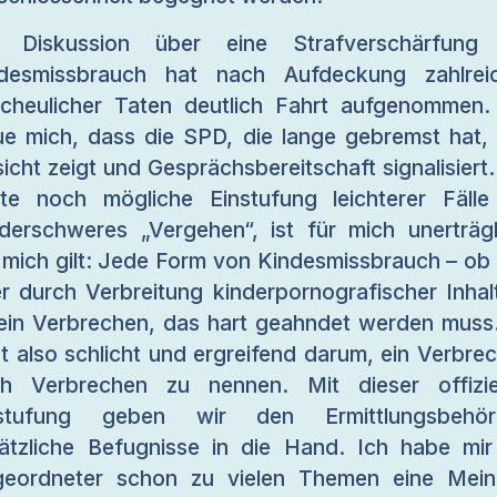
e Diskussion über eine Strafverschärfung 
desmissbrauch hat nach Aufdeckung zahlrei
cheulicher Taten deutlich Fahrt aufgenommen.
ue mich, dass die SPD, die lange gebremst hat,
sicht zeigt und Gesprächsbereitschaft signalisiert.
te noch mögliche Einstufung leichterer Fälle
derschweres „Vergehen“, ist für mich unerträgl
 mich gilt: Jede Form von Kindesmissbrauch – ob 
r durch Verbreitung kinderpornografischer Inhal
 ein Verbrechen, das hart geahndet werden muss
t also schlicht und ergreifend darum, ein Verbre
h Verbrechen zu nennen. Mit dieser offizie
nstufung geben wir den Ermittlungsbehör
ätzliche Befugnisse in die Hand. Ich habe mir
eordneter schon zu vielen Themen eine Mei