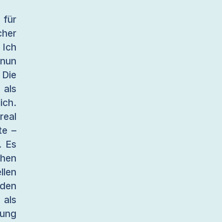
für
cher
 Ich
 nun
 Die
 als
ich.
real
te –
. Es
chen
llen
den
 als
nung