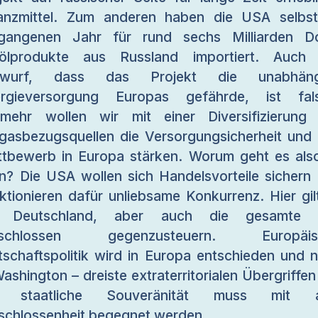
anzmittel. Zum anderen haben die USA selbs
gangenen Jahr für rund sechs Milliarden Do
dölprodukte aus Russland importiert. Auch 
rwurf, dass das Projekt die unabhäng
ergieversorgung Europas gefährde, ist fals
lmehr wollen wir mit einer Diversifizierung
gasbezugsquellen die Versorgungsicherheit und
tbewerb in Europa stärken. Worum geht es als
n? Die USA wollen sich Handelsvorteile sichern
ktionieren dafür unliebsame Konkurrenz. Hier gil
r Deutschland, aber auch die gesamte 
tschlossen gegenzusteuern. Europäis
tschaftspolitik wird in Europa entschieden und n
Washington – dreiste extraterritorialen Übergriffen
e staatliche Souveränität muss mit al
schlossenheit begegnet werden.