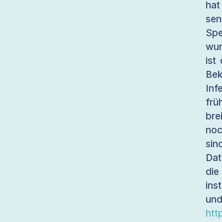
hat
sen
Sp
wur
ist
Be
In
frü
bre
noc
si
Dat
die
ins
u
htt