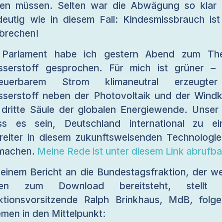
den müssen. Selten war die Abwägung so klar
deutig wie in diesem Fall: Kindesmissbrauch ist
brechen!
 Parlament habe ich gestern Abend zum Th
serstoff gesprochen. Für mich ist grüner –
neuerbarem Strom klimaneutral erzeugte
serstoff neben der Photovoltaik und der Windk
 dritte Säule der globalen Energiewende. Unser 
s es sein, Deutschland international zu e
reiter in diesem zukunftsweisenden Technologie
machen.
Meine Rede ist unter diesem Link abrufba
seinem Bericht an die Bundestagsfraktion, der we
ten zum Download bereitsteht, stellt 
ktionsvorsitzende Ralph Brinkhaus, MdB, folg
men in den Mittelpunkt: