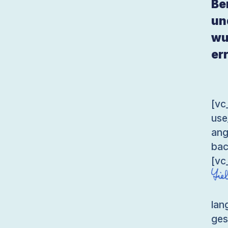
Be
un
wu
er
[v
use
an
bac
[vc
lan
ges