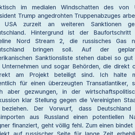
aktisch im medialen Windschatten des von 
sident Trump angedrohten Truppenabzuges arbe
e USA zurzeit an weiteren Sanktionen ge
tschland. Hintergrund ist der Baufortschritt
peline Nord Stream 2, die russisches Gas n
utschland bringen soll. Auf der geplan
rikanischen Sanktionsliste stehen dabei so gut
e Unternehmen und sogar Behörden, die direkt 
irekt am Projekt beteiligt sind. Ich halte 
entlich für einen überzeugten Transatlantiker, 
h aber gezwungen, in der wirtschaftspolitis
kussion klar Stellung gegen die Vereinigten Sta
 beziehen. Der Vorwurf, dass Deutschland 
importen aus Russland einen potentiellen N
ner finanziert, geht völlig fehl. Zum einen bindet
jekt auf russischer Seite für lange Zeit erhebl