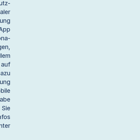
utz-
aler
ung
 App
ona-
en,
lem
 auf
Dazu
tung
ile
habe
 Sie
nfos
er