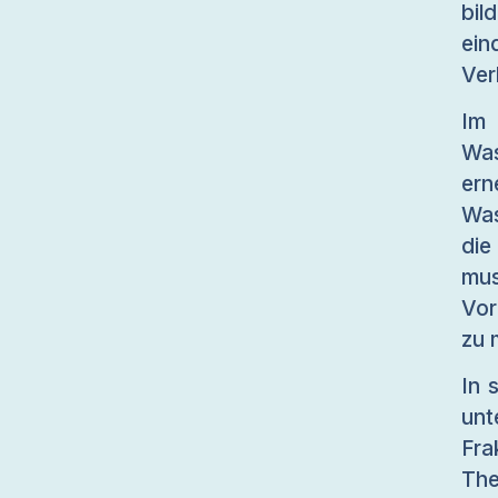
bil
ein
Ver
Im
Was
er
Was
die
mus
Vor
zu 
In 
un
Fra
The