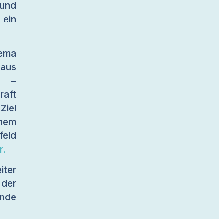
 und
 ein
ema
 aus
r –
raft
Ziel
inem
feld
r.
iter
der
ende