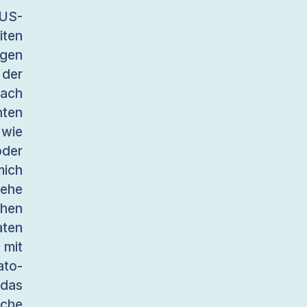
US-
iten
gen
 der
ach
ten
 wie
oder
mich
sehe
chen
aten
mit
ato-
 das
iche