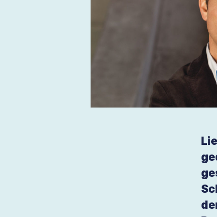
Li
ge
ge
Sc
de