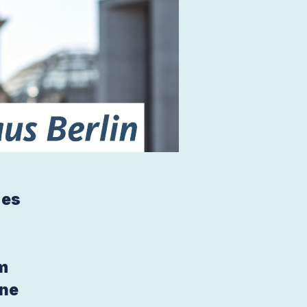
 es
em
ine