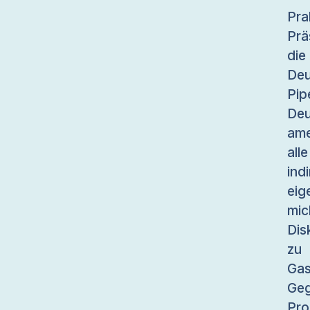
Pr
Prä
di
Deu
Pi
De
ame
all
ind
eig
mic
Dis
zu
Gas
Geg
Pro