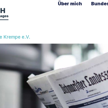
Über mich
Bunde
e Krempe e.V.