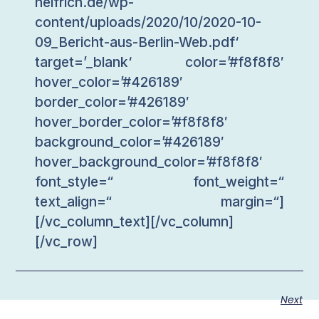
helfrich.de/wp-
content/uploads/2020/10/2020-10-
09_Bericht-aus-Berlin-Web.pdf‘
target=’_blank‘ color=’#f8f8f8′
hover_color=’#426189′
border_color=’#426189′
hover_border_color=’#f8f8f8′
background_color=’#426189′
hover_background_color=’#f8f8f8′
font_style=“ font_weight=“
text_align=“ margin=“]
[/vc_column_text][/vc_column]
[/vc_row]
Next