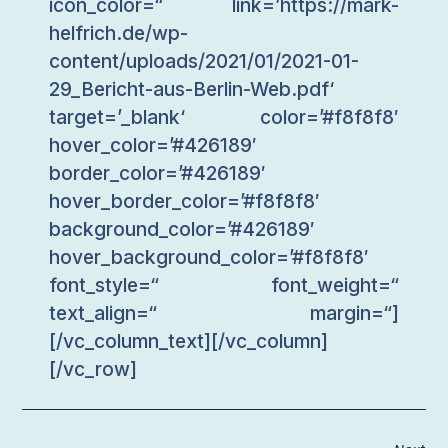
icon_color=“ link=’https://mark-
helfrich.de/wp-
content/uploads/2021/01/2021-01-
29_Bericht-aus-Berlin-Web.pdf‘
target=’_blank‘ color=’#f8f8f8′
hover_color=’#426189′
border_color=’#426189′
hover_border_color=’#f8f8f8′
background_color=’#426189′
hover_background_color=’#f8f8f8′
font_style=“ font_weight=“
text_align=“ margin=“]
[/vc_column_text][/vc_column]
[/vc_row]