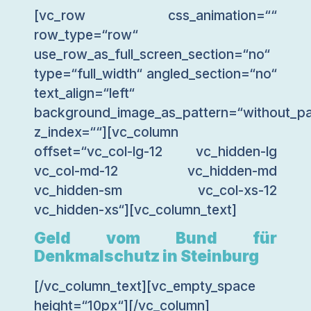
[vc_row css_animation=““
row_type=“row“
use_row_as_full_screen_section=“no“
type=“full_width“ angled_section=“no“
text_align=“left“
background_image_as_pattern=“without_pa
z_index=““][vc_column
offset=“vc_col-lg-12 vc_hidden-lg
vc_col-md-12 vc_hidden-md
vc_hidden-sm vc_col-xs-12
vc_hidden-xs“][vc_column_text]
Geld vom Bund für
Denkmalschutz in Steinburg
[/vc_column_text][vc_empty_space
height=“10px“][/vc_column]