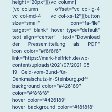
height=“20px“][/vc_column]
[vc_column offset=“vc_col-lg-4
vc_col-md-4 vc_col-xs-12″][button
size=“small“ icon=“fa-file“
target=“_blank“ hover_type=“default“
text_align=“center“ text=“Download
der Pressemitteilung als PDF“
icon_color=“#f8f8f8″
link=“https://mark-helfrich.de/wp-
content/uploads/2021/07/2021-05-
19__Geld-vom-Bund-für-
Denkmalschutz-in-Steinburg.pdf“
background_color=“#426189″
color=“#f8f8f8″
hover_color=“#426189″
hover_background_color=“#f8f8f8″