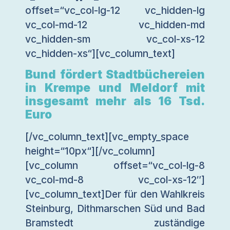
offset=“vc_col-lg-12 vc_hidden-lg
vc_col-md-12 vc_hidden-md
vc_hidden-sm vc_col-xs-12
vc_hidden-xs“][vc_column_text]
Bund fördert Stadtbüchereien
in Krempe und Meldorf mit
insgesamt mehr als 16 Tsd.
Euro
[/vc_column_text][vc_empty_space
height=“10px“][/vc_column]
[vc_column offset=“vc_col-lg-8
vc_col-md-8 vc_col-xs-12″]
[vc_column_text]Der für den Wahlkreis
Steinburg, Dithmarschen Süd und Bad
Bramstedt zuständige