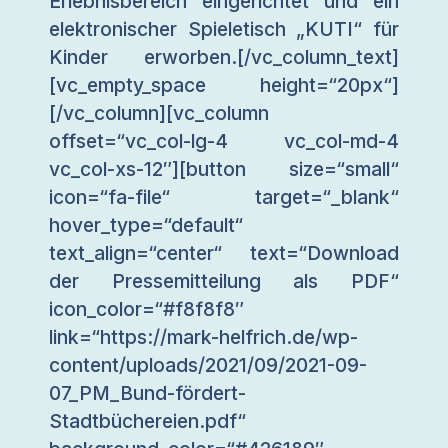
Erlebnisbereich eingerichtet und ein
elektronischer Spieletisch „KUTI“ für
Kinder erworben.[/vc_column_text]
[vc_empty_space height=“20px“]
[/vc_column][vc_column
offset=“vc_col-lg-4 vc_col-md-4
vc_col-xs-12″][button size=“small“
icon=“fa-file“ target=“_blank“
hover_type=“default“
text_align=“center“ text=“Download
der Pressemitteilung als PDF“
icon_color=“#f8f8f8″
link=“https://mark-helfrich.de/wp-
content/uploads/2021/09/2021-09-
07_PM_Bund-fördert-
Stadtbüchereien.pdf“