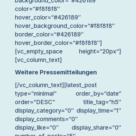
background_color=“#426189″
color=“#f8f8f8″
hover_color=“#426189″
hover_background_color=“#f8f8f8″
border_color=“#426189″
hover_border_color=“#f8f8f8″]
[vc_empty_space height=“20px“]
[vc_column_text]
Weitere Pressemitteilungen
[/vc_column_text][latest_post
type=“minimal“ order_by=“date“
order=“DESC“ title_tag=“h5″
display_category=“0″ display_time=“1″
display_comments=“0″
display_like=“0″ display_share=“0″
number_of_posts=“5″