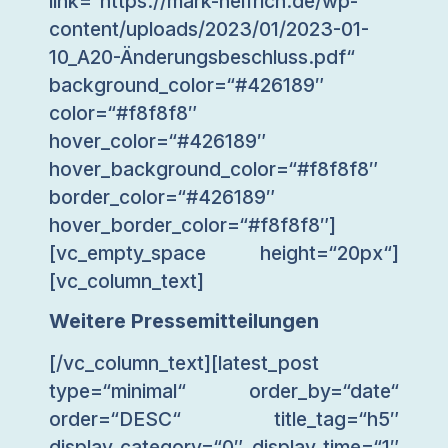
link=“https://mark-helfrich.de/wp-
content/uploads/2023/01/2023-01-
10_A20-Änderungsbeschluss.pdf“
background_color=“#426189″
color=“#f8f8f8″
hover_color=“#426189″
hover_background_color=“#f8f8f8″
border_color=“#426189″
hover_border_color=“#f8f8f8″]
[vc_empty_space height=“20px“]
[vc_column_text]
Weitere Pressemitteilungen
[/vc_column_text][latest_post
type=“minimal“ order_by=“date“
order=“DESC“ title_tag=“h5″
display_category=“0″ display_time=“1″