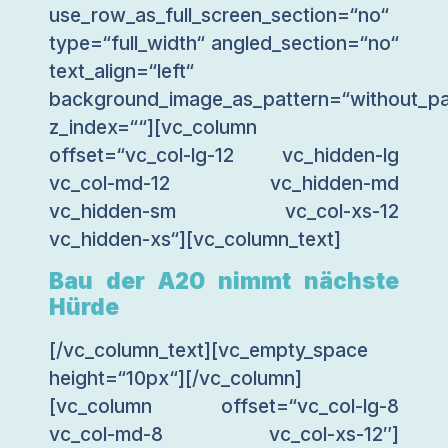
use_row_as_full_screen_section=“no“
type=“full_width“ angled_section=“no“
text_align=“left“
background_image_as_pattern=“without_pa
z_index=““][vc_column
offset=“vc_col-lg-12 vc_hidden-lg
vc_col-md-12 vc_hidden-md
vc_hidden-sm vc_col-xs-12
vc_hidden-xs“][vc_column_text]
Bau der A20 nimmt nächste
Hürde
[/vc_column_text][vc_empty_space
height=“10px“][/vc_column]
[vc_column offset=“vc_col-lg-8
vc_col-md-8 vc_col-xs-12″]