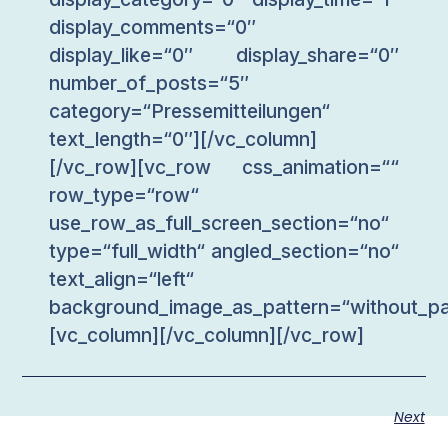
display_comments=“0″
display_like=“0″ display_share=“0″
number_of_posts=“5″
category=“Pressemitteilungen“
text_length=“0″][/vc_column]
[/vc_row][vc_row css_animation=““
row_type=“row“
use_row_as_full_screen_section=“no“
type=“full_width“ angled_section=“no“
text_align=“left“
background_image_as_pattern=“without_pa
[vc_column][/vc_column][/vc_row]
Next