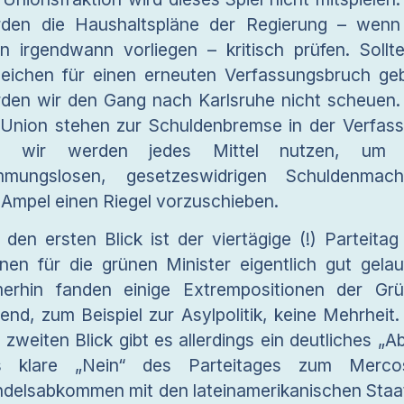
den die Haushaltspläne der Regierung – wenn
n irgendwann vorliegen – kritisch prüfen. Sollt
eichen für einen erneuten Verfassungsbruch ge
den wir den Gang nach Karlsruhe nicht scheuen.
 Union stehen zur Schuldenbremse in der Verfas
d wir werden jedes Mittel nutzen, um 
mungslosen, gesetzeswidrigen Schuldenmach
 Ampel einen Riegel vorzuschieben.
 den ersten Blick ist der viertägige (!) Parteitag
nen für die grünen Minister eigentlich gut gelau
erhin fanden einige Extrempositionen der Gr
end, zum Beispiel zur Asylpolitik, keine Mehrheit.
 zweiten Blick gibt es allerdings ein deutliches „Ab
s klare „Nein“ des Parteitages zum Mercos
delsabkommen mit den lateinamerikanischen Staa