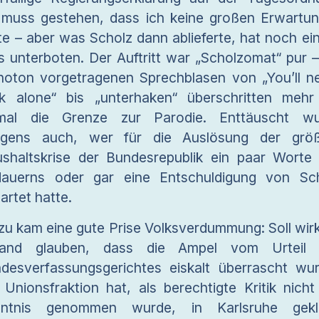
 muss gestehen, dass ich keine großen Erwartu
te – aber was Scholz dann ablieferte, hat noch ei
es unterboten. Der Auftritt war „Scholzomat“ pur –
oton vorgetragenen Sprechblasen von „You’ll n
k alone“ bis „unterhaken“ überschritten mehr
nmal die Grenze zur Parodie. Enttäuscht wu
igens auch, wer für die Auslösung der grö
shaltskrise der Bundesrepublik ein paar Worte
auerns oder gar eine Entschuldigung von Sc
artet hatte.
zu kam eine gute Prise Volksverdummung: Soll wirk
mand glauben, dass die Ampel vom Urteil 
desverfassungsgerichtes eiskalt überrascht wu
 Unionsfraktion hat, als berechtigte Kritik nicht
nntnis genommen wurde, in Karlsruhe gekla