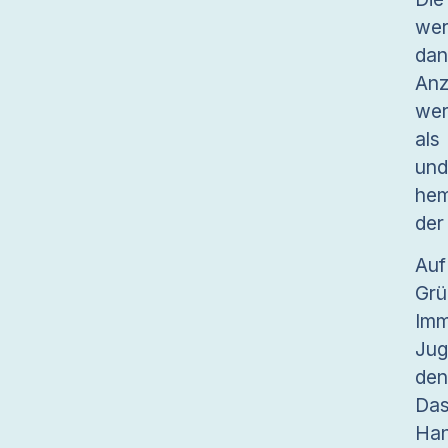
wer
dan
Anz
wer
als
un
hem
der
Auf
Grü
Imm
Jug
den
Da
Han