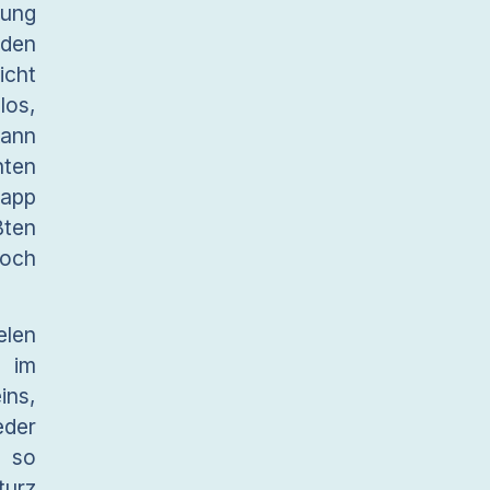
rung
 den
icht
los,
kann
nten
napp
ßten
noch
elen
e im
ins,
eder
t so
turz