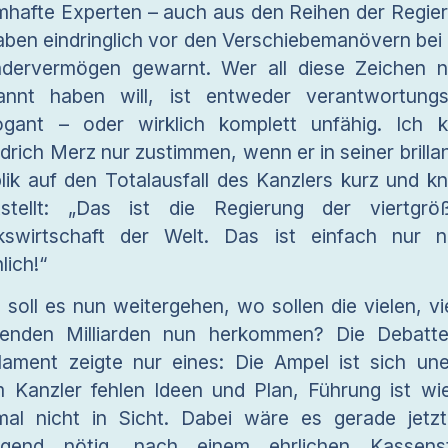
hafte Experten – auch aus den Reihen der Regie
aben eindringlich vor den Verschiebemanövern bei
dervermögen gewarnt. Wer all diese Zeichen n
annt haben will, ist entweder verantwortungs
ogant – oder wirklich komplett unfähig. Ich 
edrich Merz nur zustimmen, wenn er in seiner brilla
lik auf den Totalausfall des Kanzlers kurz und k
tstellt: „Das ist die Regierung der viertgrö
kswirtschaft der Welt. Das ist einfach nur 
lich!“
 soll es nun weitergehen, wo sollen die vielen, vi
lenden Milliarden nun herkommen? Die Debatt
lament zeigte nur eines: Die Ampel ist sich une
 Kanzler fehlen Ideen und Plan, Führung ist wi
mal nicht in Sicht. Dabei wäre es gerade jetz
ngend nötig, nach einem ehrlichen Kassens