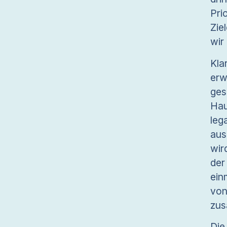
Pri
Zie
wir
Kla
erw
ges
Hau
le
aus
wir
der
ein
von
zus
Die