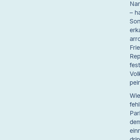
Nam
– h
Son
erk
arr
Fri
Rep
fes
Vol
pein
Wie
feh
Par
dem
ein
dri