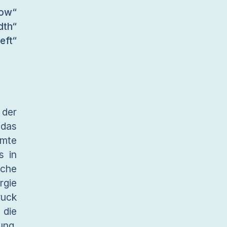
ow“
dth“
ft“
 der
 das
mte
s in
iche
rgie
ruck
 die
ung.