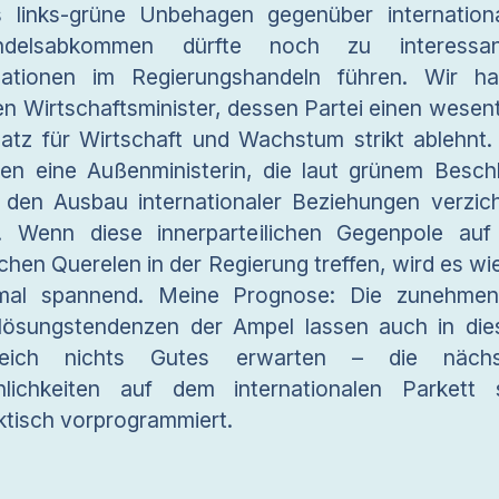
 links-grüne Unbehagen gegenüber internation
ndelsabkommen dürfte noch zu interessan
uationen im Regierungshandeln führen. Wir h
en Wirtschaftsminister, dessen Partei einen wesent
atz für Wirtschaft und Wachstum strikt ablehnt.
en eine Außenministerin, die laut grünem Besch
 den Ausbau internationaler Beziehungen verzic
l. Wenn diese innerparteilichen Gegenpole auf
ichen Querelen in der Regierung treffen, wird es wi
mal spannend. Meine Prognose: Die zunehme
lösungstendenzen der Ampel lassen auch in di
reich nichts Gutes erwarten – die nächs
nlichkeiten auf dem internationalen Parkett 
ktisch vorprogrammiert.