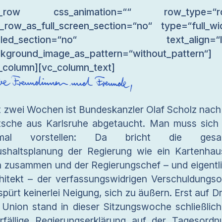
c_row css_animation=““ row_type=“r
_row_as_full_screen_section=“no“ type=“full_wi
gled_section=“no“ text_align=“le
kground_image_as_pattern=“without_pattern“]
_column][vc_column_text]
t zwei Wochen ist Bundeskanzler Olaf Scholz nach
tsche aus Karlsruhe abgetaucht. Man muss sich
nmal vorstellen: Da bricht die gesa
shaltsplanung der Regierung wie ein Kartenhau
h zusammen und der Regierungschef – und eigentl
hitekt – der verfassungswidrigen Verschuldungso
spürt keinerlei Neigung, sich zu äußern. Erst auf D
 Union stand in dieser Sitzungswoche schließlich
rfällige Regierungserklärung auf der Tagesordn