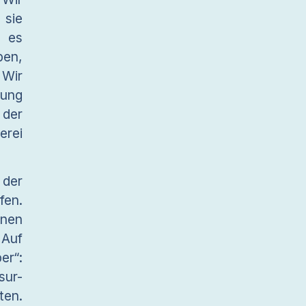
 sie
e es
ben,
 Wir
sung
der
erei
 der
fen.
ünen
 Auf
er“:
ur-
ten.