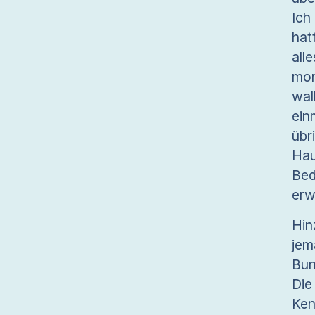
Ich
hat
all
mon
wal
ei
übr
Hau
Bed
erw
Hin
je
Bun
Die
Ke