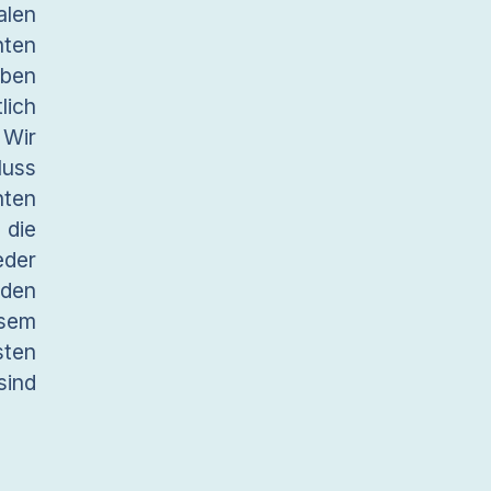
alen
ten
aben
lich
 Wir
luss
hten
 die
eder
nden
esem
ten
sind