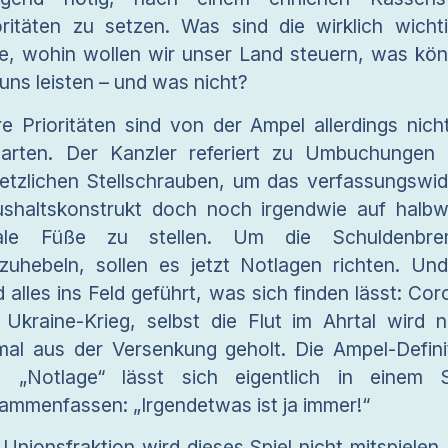
oritäten zu setzen. Was sind die wirklich wicht
le, wohin wollen wir unser Land steuern, was kö
 uns leisten – und was nicht?
re Prioritäten sind von der Ampel allerdings nich
arten. Der Kanzler referiert zu Umbuchungen
etzlichen Stellschrauben, um das verfassungswid
shaltskonstrukt doch noch irgendwie auf halb
gale Füße zu stellen. Um die Schuldenbre
zuhebeln, sollen es jetzt Notlagen richten. Un
d alles ins Feld geführt, was sich finden lässt: Cor
 Ukraine-Krieg, selbst die Flut im Ahrtal wird 
mal aus der Versenkung geholt. Die Ampel-Defini
 „Notlage“ lässt sich eigentlich in einem 
ammenfassen: „Irgendetwas ist ja immer!“
 Unionsfraktion wird dieses Spiel nicht mitspielen.