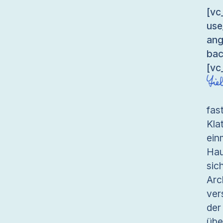
[v
use
an
bac
[vc
fas
Kla
ei
Hau
sic
Arc
ver
der
übe