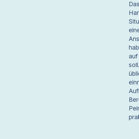
Das
Ha
Sit
ein
Ans
hab
auf
sol
übl
ein
Auf
Be
Pei
pra