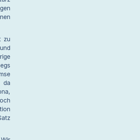
igen
nnen
t zu
 und
rige
wegs
mse
d da
ona,
noch
tion
Satz
 Wir