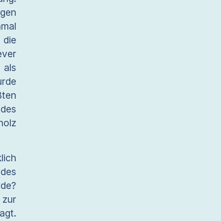
ngen
nmal
 die
ever
 als
rde
ßten
 des
holz
lich
des
rde?
 zur
gt.