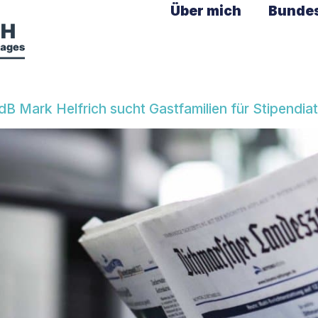
Über mich
Bunde
dB Mark Helfrich sucht Gastfamilien für Stipend