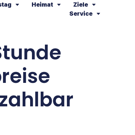
stag
Heimat
Ziele
Service
Stunde
reise
ezahlbar