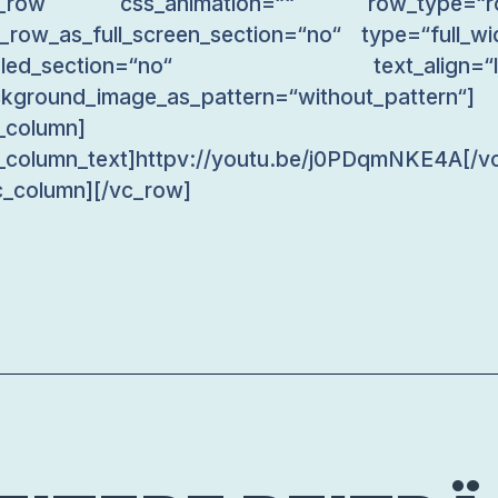
c_row css_animation=““ row_type=“r
_row_as_full_screen_section=“no“ type=“full_wi
gled_section=“no“ text_align=“le
kground_image_as_pattern=“without_pattern“]
_column]
_column_text]httpv://youtu.be/j0PDqmNKE4A[/v
c_column][/vc_row]