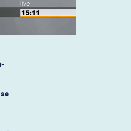
G-
ise