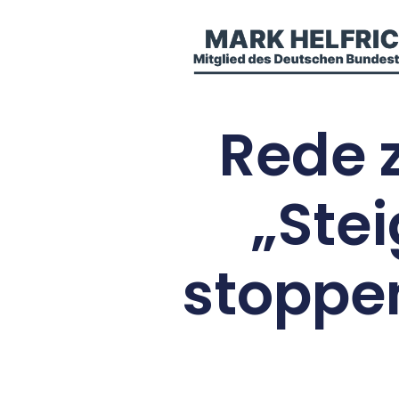
Rede 
„Ste
stoppen