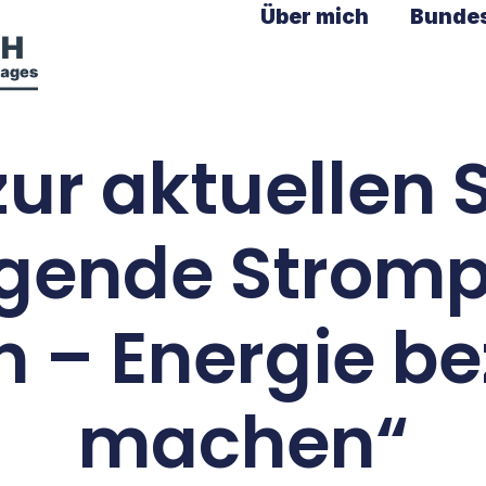
Über mich
Bunde
zur aktuellen 
igende Stromp
 – Energie b
machen“