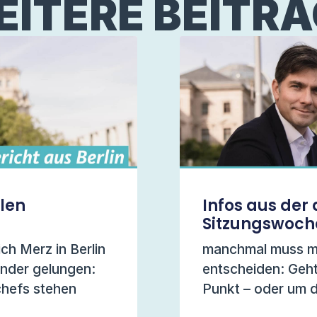
ITERE BEITR
llen
Infos aus der 
Sitzungswoch
ich Merz in Berlin
manchmal muss ma
under gelungen:
entscheiden: Geht
chefs stehen
Punkt – oder um 