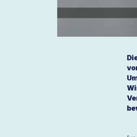
Di
vo
Um
Wi
Ve
be