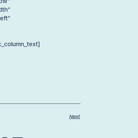
ow“
dth“
ft“
c_column_text]
Next