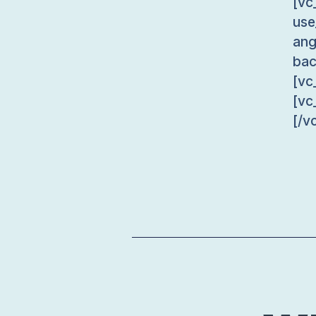
[v
use
an
bac
[vc
[vc
[/v