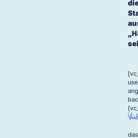
di
St
au
„H
se
[v
use
an
bac
[vc
da