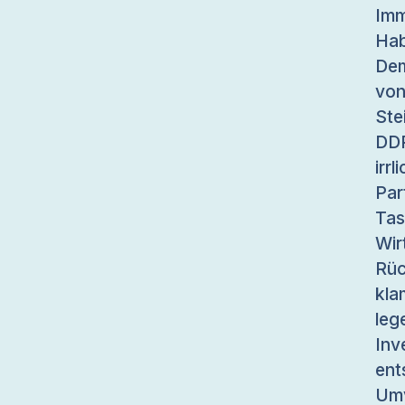
Im
Ha
Dem
von
Ste
DDR
ir
Par
Ta
Wir
Rüc
kla
leg
Inv
en
Umv