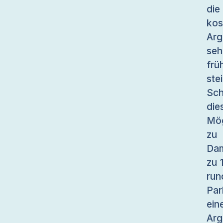
die
ko
Arg
se
frü
st
Sc
di
Mög
zu 
Dam
zu 
run
Par
ein
Ar