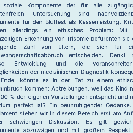
 soziale Komponente der für alle zugängli
stenfreien Untersuchung sind nachvollziehb
umente für den Bluttest als Kassenleistung. Krit
hen allerdings ein ethisches Problem: Mit 
hzeitigen Erkennung von Trisomie befürchten sie 
eigende Zahl von Eltern, die sich für ei
hwangerschaftsabbruch entscheiden. Denkt 
ese Entwicklung und die voranschreiten
lichkeiten der medizinischen Diagnostik konseq
Ende, könnte es in der Tat zu einem ethis
mbruch kommen: Abtreibungen, weil das Kind n
100 % den eigenen Vorstellungen entspricht und n
dum perfekt ist? Ein beunruhigender Gedanke.
lament stehen wir in diesem Bereich erst am An
er schwierigen Diskussion. Es gilt gewich
gumente abzuwägen und mit großem Respekt 