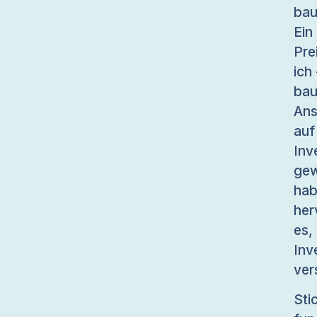
bau
Ein
Pre
ich
bau
Ans
auf
In
gew
ha
her
es,
In
ver
St