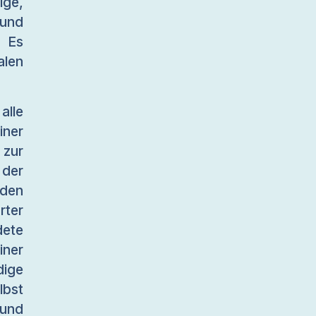
ige,
 und
. Es
alen
alle
iner
 zur
der
 den
ter
ete
ner
dige
lbst
 und