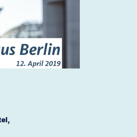
el,
n