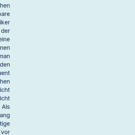
chen
are
iker
der
eine
nen
man
den
uent
chen
icht
icht
 Als
fang
tige
vor