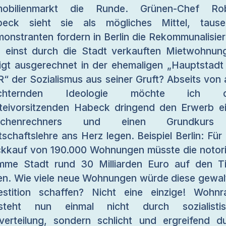
mobilienmarkt die Runde. Grünen-Chef Rob
beck sieht sie als mögliches Mittel, tause
onstranten fordern in Berlin die Rekommunalisie
 einst durch die Stadt verkauften Mietwohnun
igt ausgerechnet in der ehemaligen „Hauptstadt
“ der Sozialismus aus seiner Gruft? Abseits von a
rlichternden Ideologie möchte ich 
teivorsitzenden Habeck dringend den Erwerb e
schenrechners und einen Grundkurs
tschaftslehre ans Herz legen. Beispiel Berlin: Für
kkauf von 190.000 Wohnungen müsste die notor
mme Stadt rund 30 Milliarden Euro auf den T
en. Wie viele neue Wohnungen würde diese gewal
estition schaffen? Nicht eine einzige! Wohn
tsteht nun einmal nicht durch sozialistis
erteilung, sondern schlicht und ergreifend d