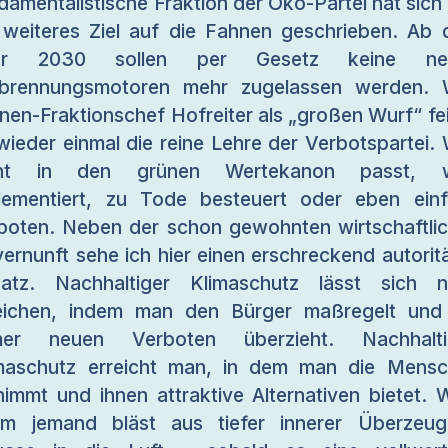
damentalistische Fraktion der Öko-Partei hat sich
 weiteres Ziel auf die Fahnen geschrieben. Ab
hr 2030 sollen per Gesetz keine ne
rbrennungsmotoren mehr zugelassen werden. 
nen-Fraktionschef Hofreiter als „großen Wurf“ fei
 wieder einmal die reine Lehre der Verbotspartei.
cht in den grünen Wertekanon passt, w
lementiert, zu Tode besteuert oder eben ein
boten. Neben der schon gewohnten wirtschaftli
ernunft sehe ich hier einen erschreckend autorit
atz. Nachhaltiger Klimaschutz lässt sich n
eichen, indem man den Bürger maßregelt und
mer neuen Verboten überzieht. Nachhalti
maschutz erreicht man, in dem man die Mens
nimmt und ihnen attraktive Alternativen bietet. 
m jemand bläst aus tiefer innerer Überzeu