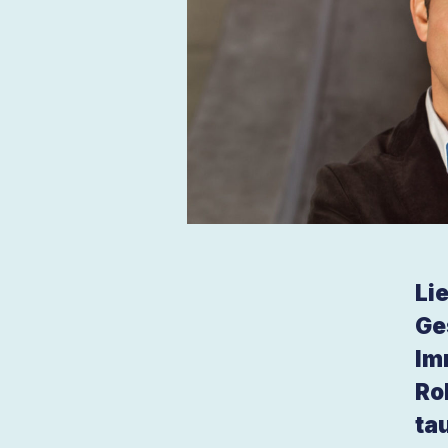
Li
Ge
Im
Ro
ta