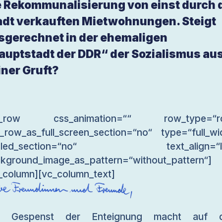
e Rekommunalisierung von einst durch 
adt verkauften Mietwohnungen. Steigt
sgerechnet in der ehemaligen
auptstadt der DDR“ der Sozialismus au
iner Gruft?
c_row css_animation=““ row_type=“r
_row_as_full_screen_section=“no“ type=“full_wi
gled_section=“no“ text_align=“le
kground_image_as_pattern=“without_pattern“]
_column][vc_column_text]
s Gespenst der Enteignung macht auf 