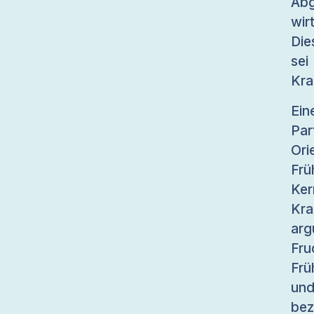
Abg
wir
Die
sei
Kra
Ein
Par
Ori
Fr
Ker
Kr
ar
Fr
Frü
und
bez