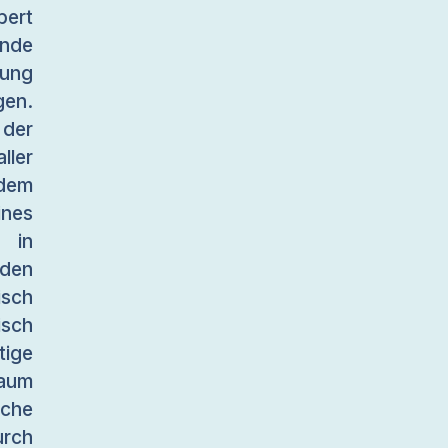
ert
nde
rung
gen.
 der
ller
dem
ines
 in
 den
isch
isch
tige
raum
che
urch