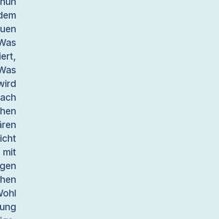
 nun
 dem
uen
Was
ert,
 Was
ird
fach
chen
ären
icht
 mit
gen
chen
Wohl
gung