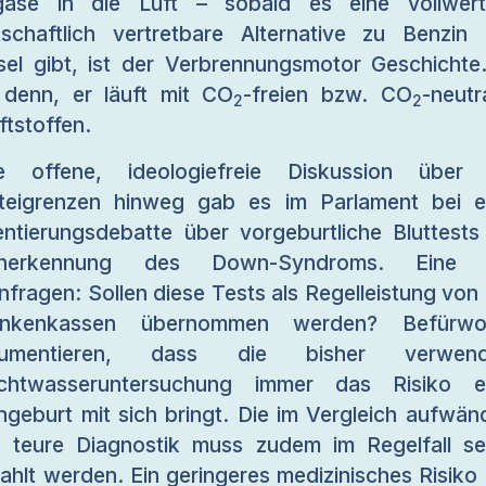
ase in die Luft – sobald es eine vollwert
tschaftlich vertretbare Alternative zu Benzin
sel gibt, ist der Verbrennungsmotor Geschichte
 denn, er läuft mit CO
-freien bzw. CO
-neutr
2
2
ftstoffen.
e offene, ideologiefreie Diskussion über 
teigrenzen hinweg gab es im Parlament bei e
entierungsdebatte über vorgeburtliche Bluttests
üherkennung des Down-Syndroms. Eine 
nfragen: Sollen diese Tests als Regelleistung von
ankenkassen übernommen werden? Befürwor
gumentieren, dass die bisher verwend
uchtwasseruntersuchung immer das Risiko ei
hgeburt mit sich bringt. Die im Vergleich aufwän
 teure Diagnostik muss zudem im Regelfall se
ahlt werden. Ein geringeres medizinisches Risiko