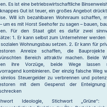
en. Es ist eine betriebswirtschaftliche Binsenweish
 knappes Gut ist teuer, ein großes Angebot drückt
ise. Will ich bezahlbaren Wohnraum schaffen, 
 – um es mit Horst Seehofer zu sagen – bauen, ba
en. Für den Staat gibt es dafür zwei sinnv
ätze: 1. Er kann selbst zum Unternehmer werden
 sozialen Wohnungsbau setzen. 2. Er kann für pri
vestoren Anreize schaffen, die Bauprojekte
ünschten Bereich attraktiv machen. Beide 
ben ihre Vorzüge, beide Wege lassen s
vorragend kombinieren. Der einzig falsche Weg 
 sinnlos Steuergelder zu verbrennen und potenzi
vestoren mit dem Gespenst der Enteignung
schrecken
ichwort Ideologie, Stichwort „Grüne“: 