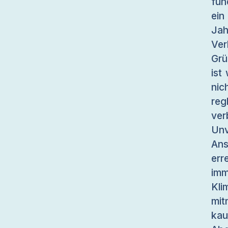
fun
ein
Ja
Ve
Grü
ist
ni
reg
ver
Unv
Ans
err
im
Kli
mit
kau