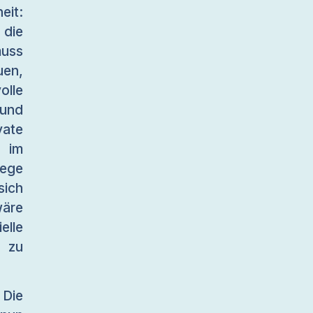
eit:
 die
muss
uen,
olle
 und
vate
 im
Wege
ich
wäre
elle
 zu
Die