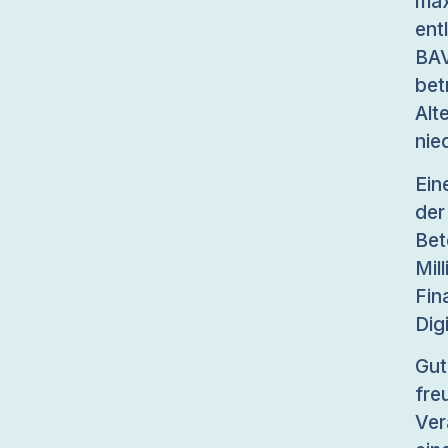
max
ent
BA
bet
Alt
nie
Ein
de
Bet
Mil
Fin
Dig
Gut
fr
Ver