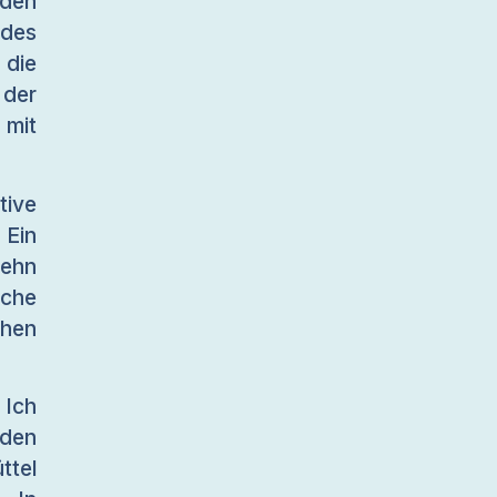
rden
 des
die
 der
 mit
tive
Ein
zehn
sche
chen
 Ich
den
ttel