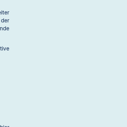
iter
der
ende
tive