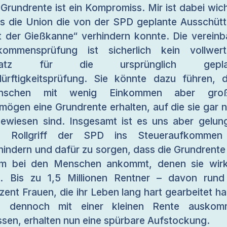
 Grundrente ist ein Kompromiss. Mir ist dabei wich
s die Union die von der SPD geplante Ausschüt
t der Gießkanne“ verhindern konnte. Die vereinb
kommensprüfung ist sicherlich kein vollwert
satz für die ursprünglich gepla
ürftigkeitsprüfung. Sie könnte dazu führen, 
nschen mit wenig Einkommen aber gro
mögen eine Grundrente erhalten, auf die sie gar n
ewiesen sind. Insgesamt ist es uns aber gelun
n Rollgriff der SPD ins Steueraufkommen
hindern und dafür zu sorgen, dass die Grundrente
em bei den Menschen ankommt, denen sie wirk
ft. Bis zu 1,5 Millionen Rentner – davon run
zent Frauen, die ihr Leben lang hart gearbeitet h
d dennoch mit einer kleinen Rente auskom
sen, erhalten nun eine spürbare Aufstockung.