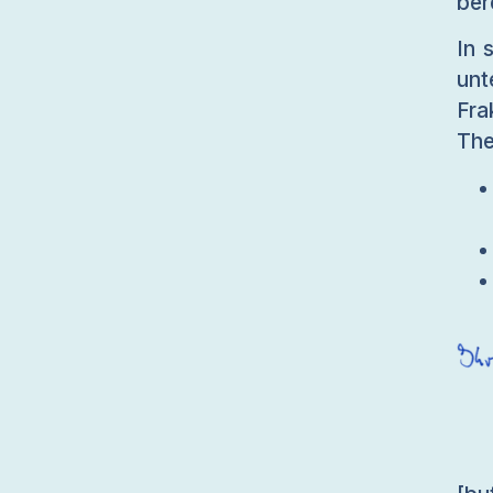
ber
In 
un
Fra
The