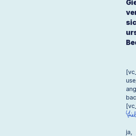
Gi
ve
si
ur
Be
[v
use
an
bac
[vc
ja,