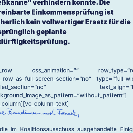
eßkanne“ verhindern konnte. Die
reinbarte Einkommensprüfung ist
cherlich kein vollwertiger Ersatz für die
sprünglich geplante
dürftigkeitsprüfung.
c_row css_animation=““ row_type=“r
_row_as_full_screen_section=“no“ type=“full_wi
gled_section=“no“ text_align=“le
kground_image_as_pattern=“without_pattern“]
_column][vc_column_text]
 die im Koalitionsausschuss ausgehandelte Eini