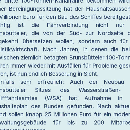
e dritte 100-Tonnen-Kanalfähre bekommen wird
ner Bereinigungssitzung hat der Haushaltsaussc
Millionen Euro für den Bau des Schiffes bereitgeste
chtig ist die Fährverbindung nicht nur 
nsbütteler, die von der Süd- zur Nordseite 
ekehrt übersetzen wollen, sondern auch für
istikwirtschaft. Nach Jahren, in denen die be
wischen ziemlich betagten Brunsbütteler 100-Ton
ren immer wieder mit Ausfällen für Probleme ges
en, ist nun endlich Besserung in Sicht.
enfalls sehr erfreulich: Auch der Neubau 
unsbütteler Sitzes des Wasserstraßen- 
hifffahrtsamtes (WSA) hat Aufnahme in 
shaltsplan des Bundes gefunden. Nach aktue
nd sollen knapp 25 Millionen Euro für ein mode
rwaltungsgebäude für bis zu 200 Mitarbei