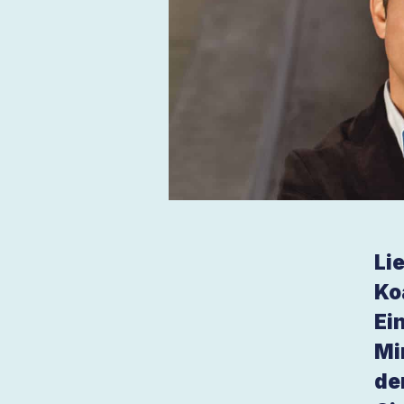
Li
Ko
Ei
Mi
de