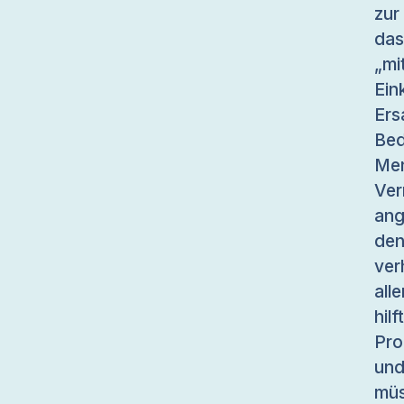
zur
das
„mi
Ein
Er
Bed
Me
Ver
ang
de
ver
all
hil
Pro
un
müs