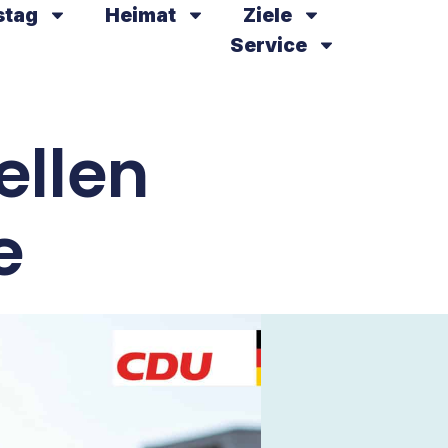
stag
Heimat
Ziele
Service
ellen
e