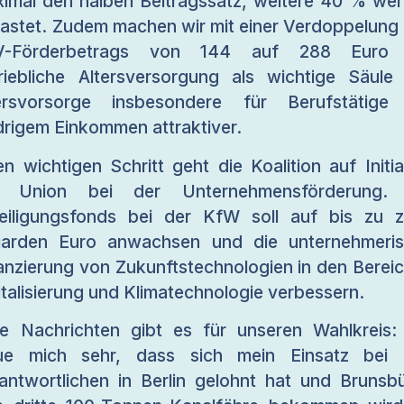
imal den halben Beitragssatz, weitere 40 % we
lastet. Zudem machen wir mit einer Verdoppelung
V-Förderbetrags von 144 auf 288 Euro 
riebliche Altersversorgung als wichtige Säule
ersvorsorge insbesondere für Berufstätige
drigem Einkommen attraktiver.
en wichtigen Schritt geht die Koalition auf Initia
r Union bei der Unternehmensförderung. 
eiligungsfonds bei der KfW soll auf bis zu 
liarden Euro anwachsen und die unternehmeri
anzierung von Zukunftstechnologien in den Berei
italisierung und Klimatechnologie verbessern.
e Nachrichten gibt es für unseren Wahlkreis:
eue mich sehr, dass sich mein Einsatz bei 
antwortlichen in Berlin gelohnt hat und Brunsbü