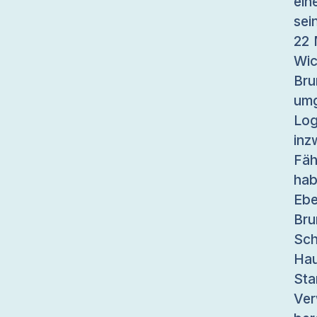
ein
sei
22 
Wi
Bru
umg
Log
inz
Fäh
hab
Eb
Br
Sc
Hau
Sta
Ve