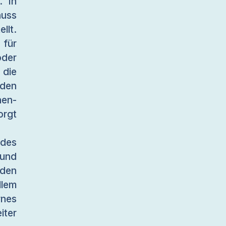
. In
huss
llt.
für
oder
 die
iden
nen-
orgt
des
und
den
llem
rnes
ter