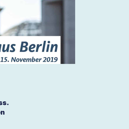
ss.
on