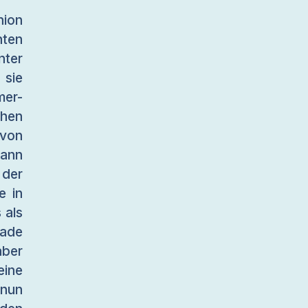
nion
nten
nter
 sie
mer-
hen
von
ann
 der
e in
 als
rade
aber
ine
 nun