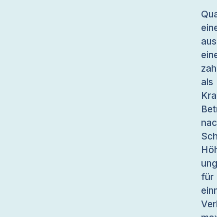
Qua
ein
aus
ein
zah
al
Kr
Be
nac
Sch
Höh
ung
für
ei
Ver