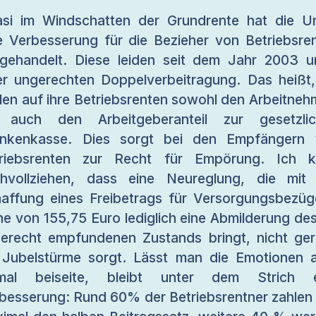
si im Windschatten der Grundrente hat die U
e Verbesserung für die Bezieher von Betriebsre
gehandelt. Diese leiden seit dem Jahr 2003 u
er ungerechten Doppelverbeitragung. Das heißt,
len auf ihre Betriebsrenten sowohl den Arbeitneh
s auch den Arbeitgeberanteil zur gesetzlic
ankenkasse. Dies sorgt bei den Empfängern 
triebsrenten zur Recht für Empörung. Ich k
hvollziehen, dass eine Neureglung, die mit
affung eines Freibetrags für Versorgungsbezüg
e von 155,75 Euro lediglich eine Abmilderung des
erecht empfundenen Zustands bringt, nicht ge
 Jubelstürme sorgt. Lässt man die Emotionen 
nmal beiseite, bleibt unter dem Strich e
besserung: Rund 60% der Betriebsrentner zahlen