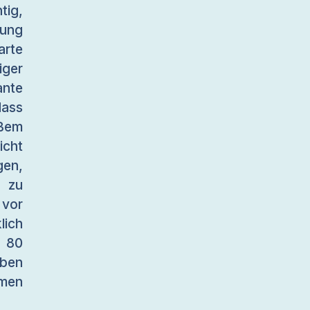
tig,
tung
arte
iger
nte
dass
ßem
icht
gen,
 zu
 vor
lich
d 80
aben
men