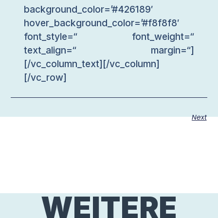
background_color=’#426189′
hover_background_color=’#f8f8f8′
font_style=“ font_weight=“
text_align=“ margin=“]
[/vc_column_text][/vc_column]
[/vc_row]
Next
WEITERE