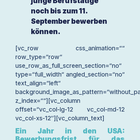
junge Berufstätige
noch bis zum 11.
September bewerben
können.
[vc_row css_animation=““
row_type=“row“
use_row_as_full_screen_section=“no“
type=“full_width“ angled_section=“no“
text_align=“left“
background_image_as_pattern=“without_pa
z_index=““][vc_column
offset=“vc_col-lg-12 vc_col-md-12
vc_col-xs-12″][vc_column_text]
Ein Jahr in den USA:
Bewerbungsfrist für das