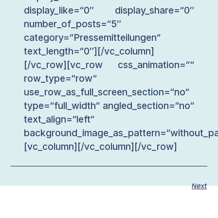
display_like=“0″ display_share=“0″
number_of_posts=“5″
category=“Pressemitteilungen“
text_length=“0″][/vc_column]
[/vc_row][vc_row css_animation=““
row_type=“row“
use_row_as_full_screen_section=“no“
type=“full_width“ angled_section=“no“
text_align=“left“
background_image_as_pattern=“without_pa
[vc_column][/vc_column][/vc_row]
Next