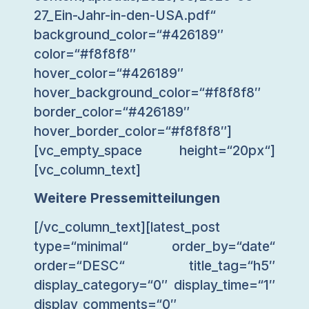
27_Ein-Jahr-in-den-USA.pdf“
background_color=“#426189″
color=“#f8f8f8″
hover_color=“#426189″
hover_background_color=“#f8f8f8″
border_color=“#426189″
hover_border_color=“#f8f8f8″]
[vc_empty_space height=“20px“]
[vc_column_text]
Weitere Pressemitteilungen
[/vc_column_text][latest_post
type=“minimal“ order_by=“date“
order=“DESC“ title_tag=“h5″
display_category=“0″ display_time=“1″
display_comments=“0″