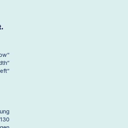
.
ow“
dth“
ft“
nung
130
ögen