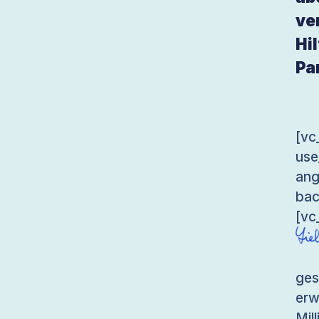
ve
Hi
Pa
[v
use
an
bac
[vc
ges
er
Mil