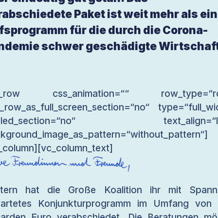
rabschiedete Paket ist weit mehr als ein
lfsprogramm für die durch die Corona-
ndemie schwer geschädigte Wirtschaft
c_row css_animation=““ row_type=“r
_row_as_full_screen_section=“no“ type=“full_wi
gled_section=“no“ text_align=“le
kground_image_as_pattern=“without_pattern“]
_column][vc_column_text]
tern hat die Große Koalition ihr mit Span
wartetes Konjunkturprogramm im Umfang von 
liarden Euro verabschiedet. Die Beratungen m