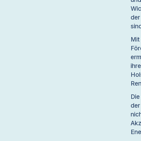
Wic
der
sin
Mit
För
erm
ihr
Hol
Ren
Die
der
nic
Akz
Ene