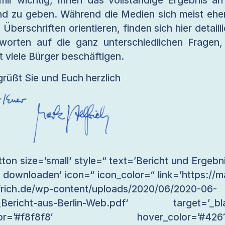
mir wichtig, Ihnen das vollständige Ergebnis an
d zu geben. Während die Medien sich meist ehe
 Überschriften orientieren, finden sich hier detailli
worten auf die ganz unterschiedlichen Fragen,
zt viele Bürger beschäftigen.
grüßt Sie und Euch herzlich
tton size=’small‘ style=“ text=’Bericht und Ergebn
r downloaden‘ icon=“ icon_color=“ link=’https://m
frich.de/wp-content/uploads/2020/06/2020-06-
_Bericht-aus-Berlin-Web.pdf‘ target=’_bla
lor=’#f8f8f8′ hover_color=’#4261