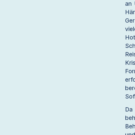
an 
Hä
Ger
vie
Hot
Sc
Rei
Kri
For
erf
ber
Sof
Da 
beh
Beh
und