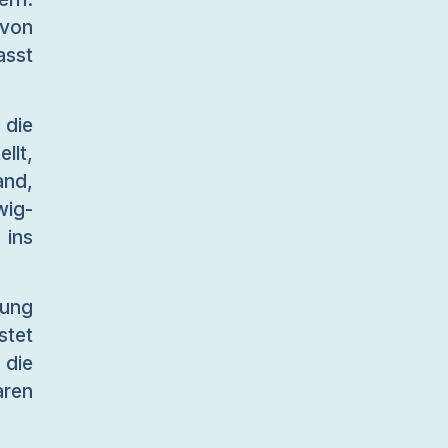
 von
asst
 die
llt,
and,
wig-
 ins
kung
stet
 die
aren