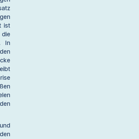
satz
ugen
 ist
 die
. In
nden
cke
eibt
rise
oßen
elen
den
 und
rden