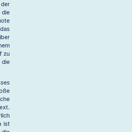
der
 die
uote
 das
iber
nem
f zu
die
sses
oße
iche
xt.
lich
 ist