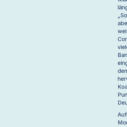
län
„So
abe
wei
Cor
vie
Ba
ein
den
her
Koa
Pu
Deu
Auf
Mon