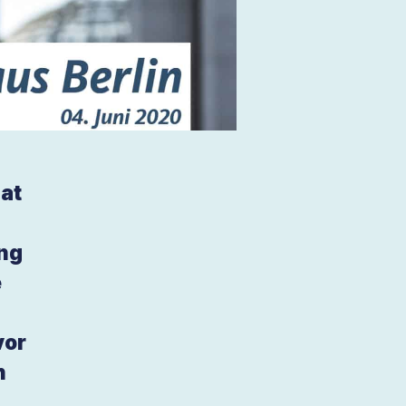
hat
ng
e
vor
n