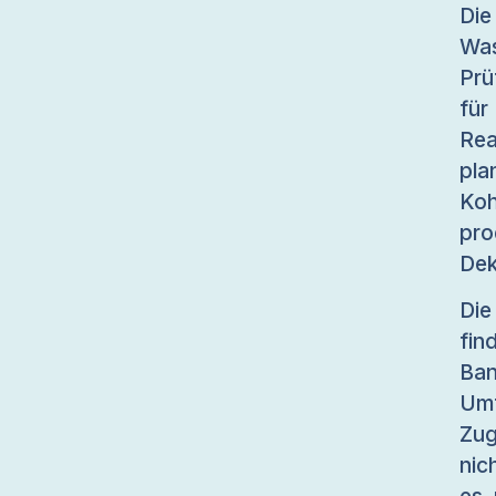
Di
Was
Prü
für
Rea
pl
Koh
pr
Dek
Die
fi
Ban
Um
Zug
nic