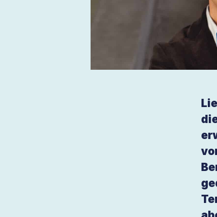
Li
di
er
vo
Be
ge
Te
ab