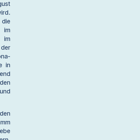
gust
rd.
 die
n im
, im
der
ona-
e in
gend
 den
 und
rden
ramm
iebe
ern.