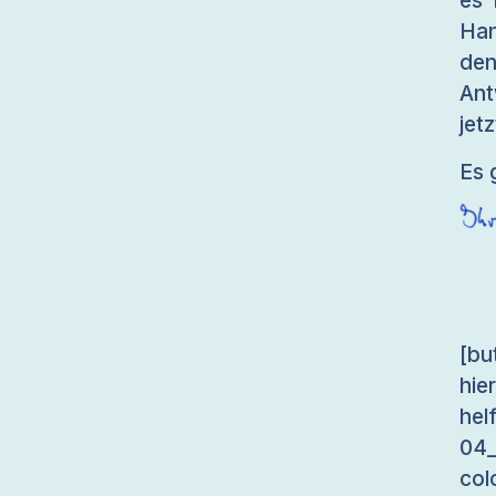
es 
Han
den
Ant
jet
Es 
[bu
hie
hel
04
co