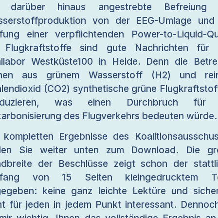
e darüber hinaus angestrebte Befreiung 
serstoffproduktion von der EEG-Umlage und
fung einer verpflichtenden Power-to-Liquid-Q
 Flugkraftstoffe sind gute Nachrichten für
llabor Westküste100 in Heide. Denn die Betre
anen aus grünem Wasserstoff (H2) und rei
lendioxid (CO2) synthetische grüne Flugkraftstof
oduzieren, was einen Durchbruch für 
arbonisierung des Flugverkehrs bedeuten würde.
 kompletten Ergebnisse des Koalitionsausschu
nden Sie weiter unten zum Download. Die gr
dbreite der Beschlüsse zeigt schon der stattl
fang von 15 Seiten kleingedrucktem Te
egeben: keine ganz leichte Lektüre und sicher
ht für jeden in jedem Punkt interessant. Dennoch