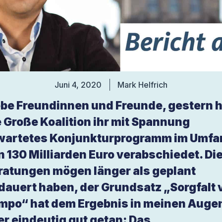
Juni 4, 2020
Mark Helfrich
ebe Freundinnen und Freunde, gestern 
e Große Koalition ihr mit Spannung
wartetes Konjunkturprogramm im Umfa
n 130 Milliarden Euro verabschiedet. Di
ratungen mögen länger als geplant
dauert haben, der Grundsatz „Sorgfalt 
mpo“ hat dem Ergebnis in meinen Auge
er eindeutig gut getan: Das