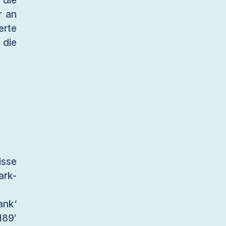
 die
r an
erte
 die
isse
ark-
nk‘
89′