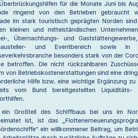
Überbrückungshilfen für die Monate Juni bis Au
nde ringend von den Betrieben gebraucht wi
ade im stark touristisch geprägten Norden sind
len kleinen und mittelständischen Unternehme
el-, Übernachtungs- und Gaststättengewerbe
hausteller- und Eventbereich sowie in 
severkehrsbranche besonders stark von der Cor
se betroffen. Die nicht rückzahlbaren Zuschüss
m von Betriebskostenerstattungen sind eine drin
orderliche Hilfe bzw. eine wichtige Ergänzung zu
eits vom Bund bereitgestellten Liquiditäts-
orthilfen.
ein Großteil des Schiffbaus bei uns im No
eimatet ist, ist das „Flottenerneuerungsprog
ördenschiffe“ ein willkommener Beitrag, um Betr
 Arbeitsplätze durch zusätzliche Aufträge zu sich