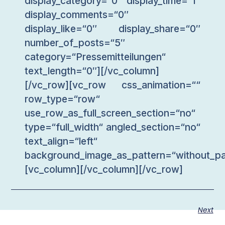
display_category=“0″ display_time=“1″
display_comments=“0″
display_like=“0″ display_share=“0″
number_of_posts=“5″
category=“Pressemitteilungen“
text_length=“0″][/vc_column]
[/vc_row][vc_row css_animation=““
row_type=“row“
use_row_as_full_screen_section=“no“
type=“full_width“ angled_section=“no“
text_align=“left“
background_image_as_pattern=“without_pa
[vc_column][/vc_column][/vc_row]
Next