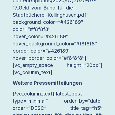
content/uploads/2020/07/2020-07-
17_Geld-vom-Bund-für-die-
Stadtbücherei-Kellinghusen.pdf“
background_color=“#426189″
color=“#f8f8f8″
hover_color=“#426189″
hover_background_color=“#f8f8f8″
border_color=“#426189″
hover_border_color=“#f8f8f8″]
[vc_empty_space height=“20px“]
[vc_column_text]
Weitere Pressemitteilungen
[/vc_column_text][latest_post
type=“minimal“ order_by=“date“
order=“DESC“ title_tag=“h5″