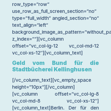
row_type=“row“
use_row_as_full_screen_section=“no“
type=“full_width“ angled_section=“no“
text_align=“left“
background_image_as_pattern=“without_pa
z_index=““][vc_column
offset=“vc_col-lg-12 vc_col-md-12
vc_col-xs-12″][vc_column_text]
Geld vom Bund für die
Stadtbücherei Kellinghusen
[/vc_column_text][vc_empty_space
height=“10px“][/vc_column]
[vc_column offset=“vc_col-lg-8
vc_col-md-8 vc_col-xs-12″]
[vc_column_text]Berlin. Der für den