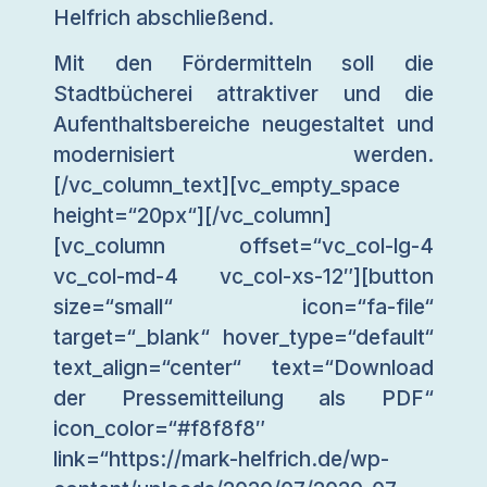
Helfrich abschließend.
Mit den Fördermitteln soll die
Stadtbücherei attraktiver und die
Aufenthaltsbereiche neugestaltet und
modernisiert werden.
[/vc_column_text][vc_empty_space
height=“20px“][/vc_column]
[vc_column offset=“vc_col-lg-4
vc_col-md-4 vc_col-xs-12″][button
size=“small“ icon=“fa-file“
target=“_blank“ hover_type=“default“
text_align=“center“ text=“Download
der Pressemitteilung als PDF“
icon_color=“#f8f8f8″
link=“https://mark-helfrich.de/wp-