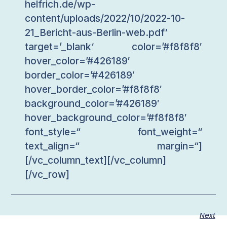
helfrich.de/wp-
content/uploads/2022/10/2022-10-
21_Bericht-aus-Berlin-web.pdf‘
target=’_blank‘ color=’#f8f8f8′
hover_color=’#426189′
border_color=’#426189′
hover_border_color=’#f8f8f8′
background_color=’#426189′
hover_background_color=’#f8f8f8′
font_style=“ font_weight=“
text_align=“ margin=“]
[/vc_column_text][/vc_column]
[/vc_row]
Next