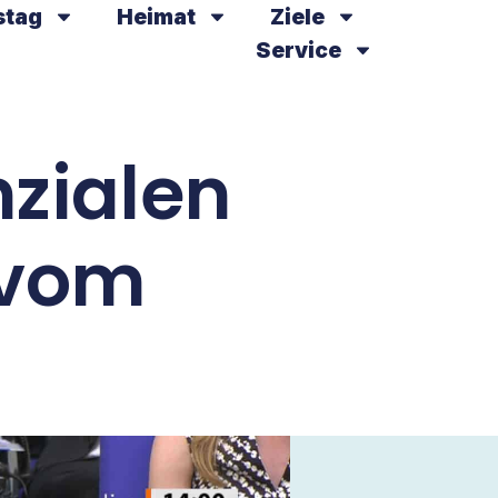
stag
Heimat
Ziele
Service
nzialen
 vom