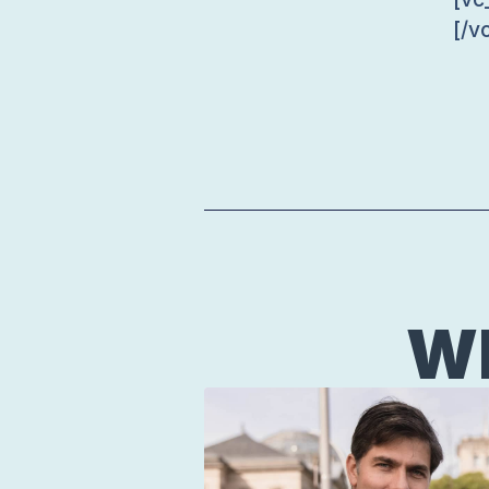
[/v
WE