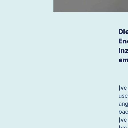
Di
En
in
am
[v
use
an
bac
[vc
[vc