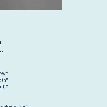
n
..
ow“
dth“
ft“
_column_text]