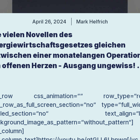
April 26, 2024
Mark Helfrich
e vielen Novellen des
ergiewirtschaftsgesetzes gleichen
zwischen einer monatelangen Operatio
 offenen Herzen - Ausgang ungewiss! .
c_row css_animation=““ row_type=“r
_row_as_full_screen_section=“no“ type=“full_wi
gled_section=“no“ text_align=“le
kground_image_as_pattern=“without_pattern“]
_column]
_column_text]https://youtu.be/gtGLL6Lbnwg[/vc