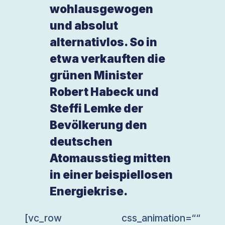
wohlausgewogen
und absolut
alternativlos. So in
etwa verkauften die
grünen Minister
Robert Habeck und
Steffi Lemke der
Bevölkerung den
deutschen
Atomausstieg mitten
in einer beispiellosen
Energiekrise.
[vc_row css_animation=““