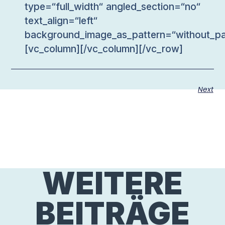
type=“full_width“ angled_section=“no“
text_align=“left“
background_image_as_pattern=“without_pa
[vc_column][/vc_column][/vc_row]
Next
WEITERE
BEITRÄGE