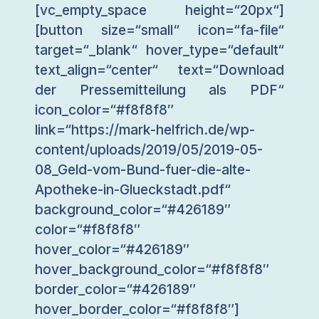
[vc_empty_space height=“20px“]
[button size=“small“ icon=“fa-file“
target=“_blank“ hover_type=“default“
text_align=“center“ text=“Download
der Pressemitteilung als PDF“
icon_color=“#f8f8f8″
link=“https://mark-helfrich.de/wp-
content/uploads/2019/05/2019-05-
08_Geld-vom-Bund-fuer-die-alte-
Apotheke-in-Glueckstadt.pdf“
background_color=“#426189″
color=“#f8f8f8″
hover_color=“#426189″
hover_background_color=“#f8f8f8″
border_color=“#426189″
hover_border_color=“#f8f8f8″]