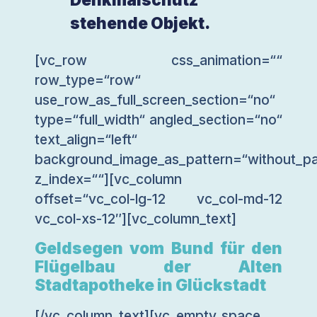
stehende Objekt.
[vc_row css_animation=““
row_type=“row“
use_row_as_full_screen_section=“no“
type=“full_width“ angled_section=“no“
text_align=“left“
background_image_as_pattern=“without_pa
z_index=““][vc_column
offset=“vc_col-lg-12 vc_col-md-12
vc_col-xs-12″][vc_column_text]
Geldsegen vom Bund für den
Flügelbau der Alten
Stadtapotheke in Glückstadt
[/vc_column_text][vc_empty_space