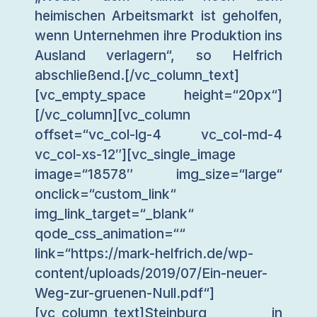
heimischen Arbeitsmarkt ist geholfen,
wenn Unternehmen ihre Produktion ins
Ausland verlagern“, so Helfrich
abschließend.[/vc_column_text]
[vc_empty_space height=“20px“]
[/vc_column][vc_column
offset=“vc_col-lg-4 vc_col-md-4
vc_col-xs-12″][vc_single_image
image=“18578″ img_size=“large“
onclick=“custom_link“
img_link_target=“_blank“
qode_css_animation=““
link=“https://mark-helfrich.de/wp-
content/uploads/2019/07/Ein-neuer-
Weg-zur-gruenen-Null.pdf“]
[vc_column_text]Steinburg in