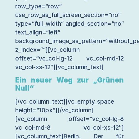
row_type=“row“
use_row_as_full_screen_section=“no“
type=“full_width“ angled_section=“no“
text_align=“left“
background_image_as_pattern=“without_pa
z_index=““][vc_column
offset=“vc_col-lg-12 vc_col-md-12
vc_col-xs-12″][vc_column_text]
Ein neuer Weg zur „Grünen
Null“
[/vc_column_text][vc_empty_space
height=“10px“][/vc_column]
[vc_column offset=“vc_col-lg-8
vc_col-md-8 vc_col-xs-12″]
[vc_column_text]Berlin. Der für