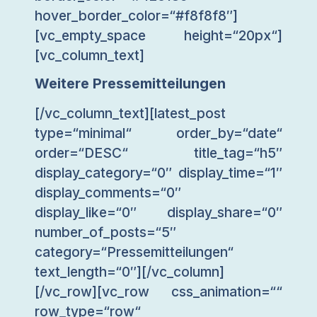
hover_border_color=“#f8f8f8″]
[vc_empty_space height=“20px“]
[vc_column_text]
Weitere Pressemitteilungen
[/vc_column_text][latest_post
type=“minimal“ order_by=“date“
order=“DESC“ title_tag=“h5″
display_category=“0″ display_time=“1″
display_comments=“0″
display_like=“0″ display_share=“0″
number_of_posts=“5″
category=“Pressemitteilungen“
text_length=“0″][/vc_column]
[/vc_row][vc_row css_animation=““
row_type=“row“