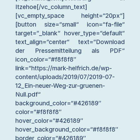
Itzehoe[/vc_column_text]
[vc_empty_space height=“20px“]
[button size=“small“ icon=“fa-file“
target=“_blank“ hover_type=“default“
text_align=“center“ text=“Download
der Pressemitteilung als PDF“
icon_color=“#f8f8f8″
link=“https://mark-helfrich.de/wp-
content/uploads/2019/07/2019-07-
12_Ein-neuer-Weg-zur-gruenen-
Null.pdf“
background_color=“#426189″
color=“#f8f8f8″
hover_color=“#426189″
hover_background_color=“#f8f8f8″
border_color=“#426189″