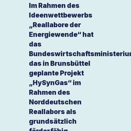
Im Rahmen des
Ideenwettbewerbs
„Reallabore der
Energiewende“ hat
das
Bundeswirtschaftsministeri
das in Brunsbüttel
geplante Projekt
„HySynGas“ im
Rahmen des
Norddeutschen
Reallabors als
grundsätzlich
förderfähig