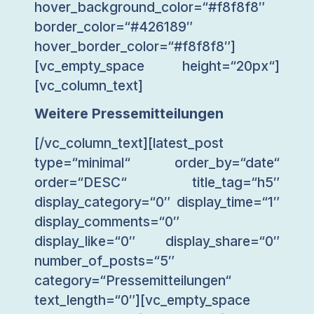
hover_background_color=“#f8f8f8″
border_color=“#426189″
hover_border_color=“#f8f8f8″]
[vc_empty_space height=“20px“]
[vc_column_text]
Weitere Pressemitteilungen
[/vc_column_text][latest_post
type=“minimal“ order_by=“date“
order=“DESC“ title_tag=“h5″
display_category=“0″ display_time=“1″
display_comments=“0″
display_like=“0″ display_share=“0″
number_of_posts=“5″
category=“Pressemitteilungen“
text_length=“0″][vc_empty_space