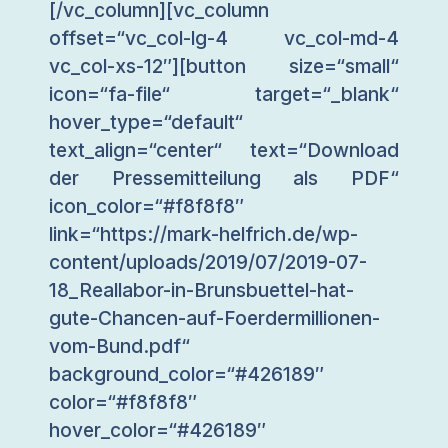
[/vc_column][vc_column
offset=“vc_col-lg-4 vc_col-md-4
vc_col-xs-12″][button size=“small“
icon=“fa-file“ target=“_blank“
hover_type=“default“
text_align=“center“ text=“Download
der Pressemitteilung als PDF“
icon_color=“#f8f8f8″
link=“https://mark-helfrich.de/wp-
content/uploads/2019/07/2019-07-
18_Reallabor-in-Brunsbuettel-hat-
gute-Chancen-auf-Foerdermillionen-
vom-Bund.pdf“
background_color=“#426189″
color=“#f8f8f8″
hover_color=“#426189″