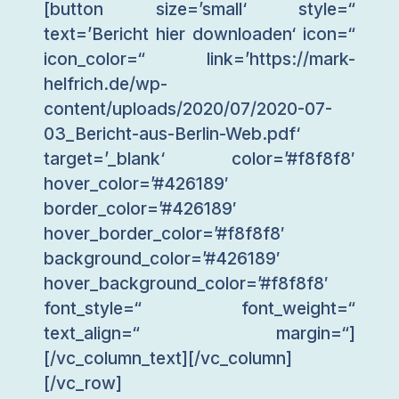
[button size=’small‘ style=“
text=’Bericht hier downloaden‘ icon=“
icon_color=“ link=’https://mark-
helfrich.de/wp-
content/uploads/2020/07/2020-07-
03_Bericht-aus-Berlin-Web.pdf‘
target=’_blank‘ color=’#f8f8f8′
hover_color=’#426189′
border_color=’#426189′
hover_border_color=’#f8f8f8′
background_color=’#426189′
hover_background_color=’#f8f8f8′
font_style=“ font_weight=“
text_align=“ margin=“]
[/vc_column_text][/vc_column]
[/vc_row]