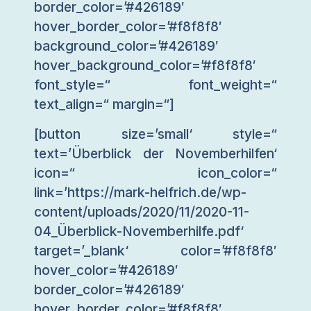
border_color=’#426189′
hover_border_color=’#f8f8f8′
background_color=’#426189′
hover_background_color=’#f8f8f8′
font_style=“ font_weight=“
text_align=“ margin=“]
[button size=’small‘ style=“
text=’Überblick der Novemberhilfen‘
icon=“ icon_color=“
link=’https://mark-helfrich.de/wp-
content/uploads/2020/11/2020-11-
04_Überblick-Novemberhilfe.pdf‘
target=’_blank‘ color=’#f8f8f8′
hover_color=’#426189′
border_color=’#426189′
hover_border_color=’#f8f8f8′