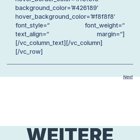
background_color=’#426189′
hover_background_color=’#f8f8f8′
font_style=“ font_weight=“
text_align=“ margin=“]
[/vc_column_text][/vc_column]
[/vc_row]
Next
WEITERE