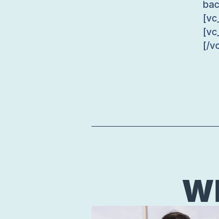
bac
[vc
[vc
[/v
WE