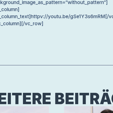
kground_image_as_pattern=“without_pattern“]
_column]
_column_text]httpv://youtu.be/gSe1Y3s6mRM[/v
c_column][/vc_row]
ITERE BEITR