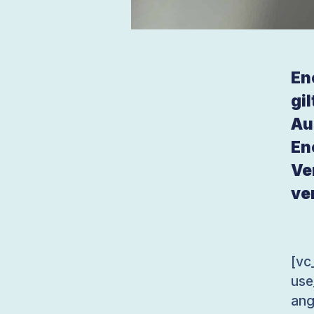
En
gi
Au
En
Ve
ver
[v
use
an