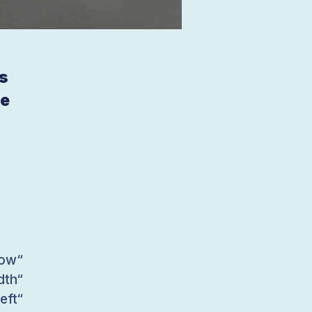
as
ie
ow“
dth“
ft“