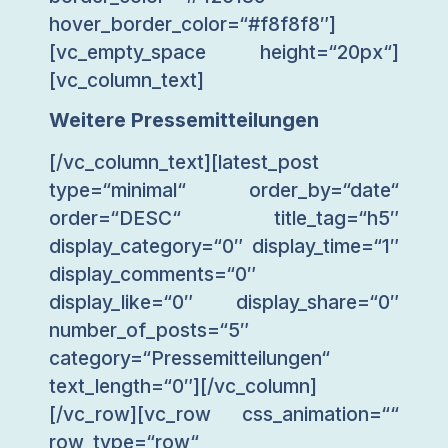
hover_border_color=“#f8f8f8″]
[vc_empty_space height=“20px“]
[vc_column_text]
Weitere Pressemitteilungen
[/vc_column_text][latest_post
type=“minimal“ order_by=“date“
order=“DESC“ title_tag=“h5″
display_category=“0″ display_time=“1″
display_comments=“0″
display_like=“0″ display_share=“0″
number_of_posts=“5″
category=“Pressemitteilungen“
text_length=“0″][/vc_column]
[/vc_row][vc_row css_animation=““
row_type=“row“