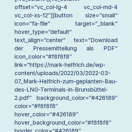
offset=“vc_col-lg-4 vc_col-md-4
vc_col-xs-12″][button size=“small“
icon=“fa-file“ target=“_blank“
hover_type=“default“
text_align=“center“ text=“Download
der Pressemitteilung als PDF“
icon_color=“#f8f8f8″
link=“https://mark-helfrich.de/wp-
content/uploads/2022/03/2022-03-
07_Mark-Helfrich-zum-geplanten-Bau-
des-LNG-Terminals-in-Brunsbüttel-
2.pdf“ background_color=“#426189″
color=“#f8f8f8″
hover_color=“#426189″
hover_background_color=“#f8f8f8″
border_color=“#426189″