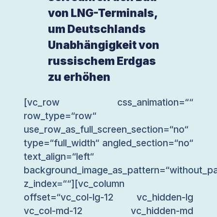
von LNG-Terminals,
um Deutschlands
Unabhängigkeit von
russischem Erdgas
zu erhöhen
[vc_row css_animation=““
row_type=“row“
use_row_as_full_screen_section=“no“
type=“full_width“ angled_section=“no“
text_align=“left“
background_image_as_pattern=“without_pa
z_index=““][vc_column
offset=“vc_col-lg-12 vc_hidden-lg
vc_col-md-12 vc_hidden-md