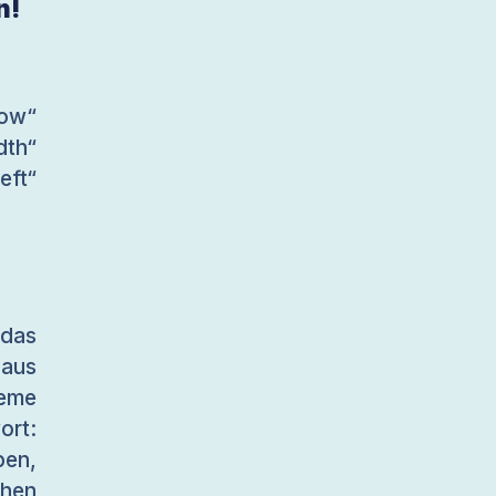
n!
ow“
dth“
ft“
 das
 aus
leme
ort:
ben,
chen