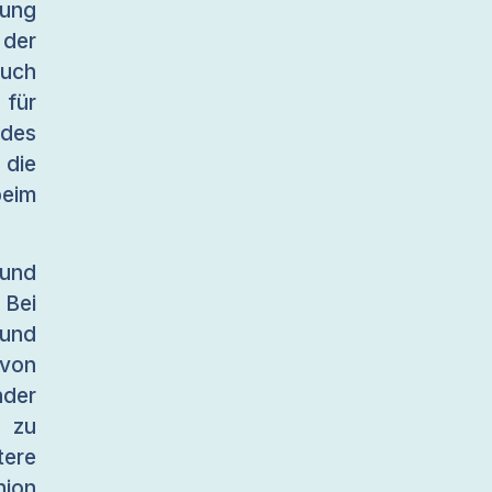
fung
der
auch
 für
 des
die
beim
und
 Bei
Bund
 von
nder
n zu
tere
nion