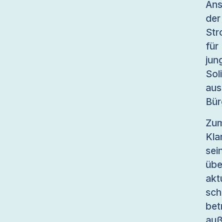
Ans
de
Str
für
jun
So
aus
Bür
Zu
Kla
sei
übe
akt
sch
bet
auß