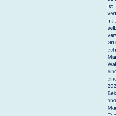
ist
ver
müs
sel
ve
Gru
ech
Ma
Wah
ein
ein
202
Bek
an
Man
Tri