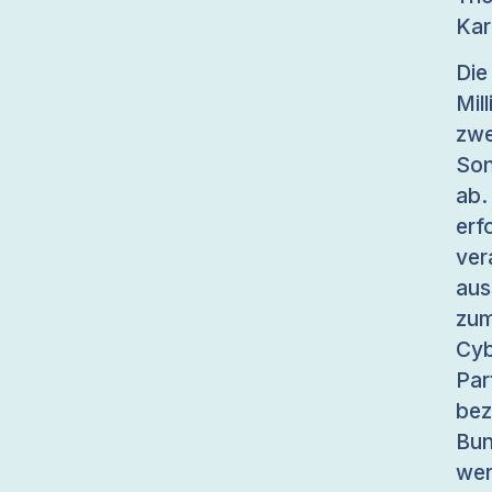
Kar
Di
Mi
zw
Son
ab.
er
ve
aus
zu
Cyb
Par
bez
Bun
wer