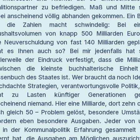
litionspartner zu befriedigen. Maß und Mitte 
ei anscheinend völlig abhanden gekommen. Ein B
f die Zahlen macht schwindelig: Bei ei
shaltsvolumen von knapp 500 Milliarden Euro
e Neuverschuldung von fast 140 Milliarden gepl
t es Ihnen auch so? Bei mir jedenfalls hat 
tlerweile der Eindruck verfestigt, dass die Milli
wischen die kleinste buchhalterische Einhei
senbuch des Staates ist. Wer braucht da noch Id
chdachte Strategien, verantwortungsvolle Politik,
cht zu Lasten künftiger Generationen ge
cheinend niemand. Hier eine Milliarde, dort zehn 
h gleich 50 – Problem gelöst, besondere Umst
ordern eben besondere Ausgaben. Jeder von 
 in der Kommunalpolitik Erfahrung gesammelt
ernt hat, die Ausgaben am Möglichen auszurich