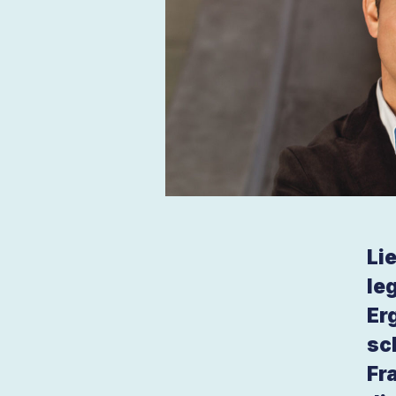
Li
le
Er
sc
Fr