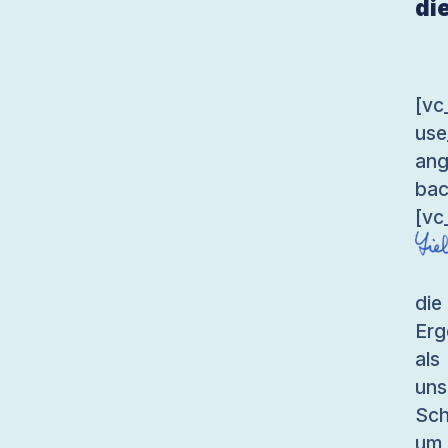
di
[v
use
an
bac
[vc
die
Erg
als
uns
Sch
um 