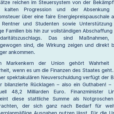
ätze reichen im Steuersystem von der Bekämp
r kalten Progression und der Absenkung 
omsteuer über eine faire Energiepreispauschale 
 Rentner und Studenten sowie Unterstützung
ge Familien bis hin zur vollständigen Abschaffung
lidaritätszuschlags. Das sind Maßnahmen, 
gewogen sind, die Wirkung zeigen und direkt 
ger ankommen.
m Markenkern der Union gehört Wahrheit 
rheit, wenn es um die Finanzen des Staates geht.
ner spektakulären Neuverschuldung verfügt der 
r bilanzierte Rücklagen – also ein Guthaben! –
uell 48,2 Milliarden Euro. Finanzminister Li
eint diese stattliche Summe als Notgrosche
rachten, der sich ganz nach Bedarf für wei
erplanmäßige Ausgaben nutzen lässt. Für die U