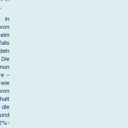
.
 in
von
eim
alls
deln
Die
nun
re –
wie
 von
halt
 die
 und
 2%-