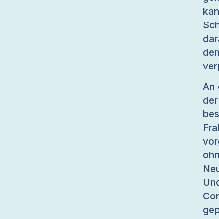
kan
Sch
dar
den
ver
An 
der
be
Fra
vor
oh
Neu
Und
Cor
gep