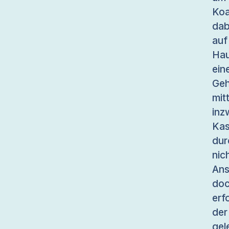
Koa
dab
au
Hau
ein
Geh
mit
inz
Kas
dur
ni
Ans
doc
erf
der
gel