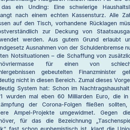
 das ein Unding: Eine schwierige Haushalts
langt nach einem echten Kassensturz. Alle Za
sen auf den Tisch, vorhandene Rücklagen mü
bstverständlich zur Deckung von Staatsausg
rwendet werden. Aus gutem Grund erlaubt un
ndgesetz Ausnahmen von der Schuldenbremse nu
ten Notsituationen – die Schaffung von zusätzli
növriermasse für einen von schlech
lergebnissen gebeutelten Finanzminister ge
deutig nicht in diesen Bereich. Zumal dieses Vorg
deutig System hat: Schon im Nachtragshaushalt
1 wurden mal eben 60 Milliarden Euro, die in
ämpfung der Corona-Folgen fließen sollten,
dere Ampel-Projekte umgewidmet. Gegen die
över, für das die Bezeichnung „Taschenspie
ck“ fast schon euphemistisch ist, klagt die Unio