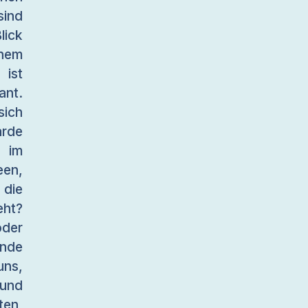
sind
lick
nem
 ist
ant.
sich
arde
t im
een,
 die
ht?
oder
ände
uns,
 und
ten,