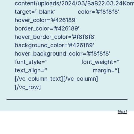
content/uploads/2024/03/BaB22.03.24Kom
target=’_blank‘ color=’#f8f8f8′
hover_color=’#426189′
border_color=’#426189′
hover_border_color=’#f8f8f8′
background_color=’#426189′
hover_background_color=’#f8f8f8′
font_style=“ font_weight=“
text_align=“ margin=“]
[/vc_column_text][/vc_column]
[/vc_row]
Next