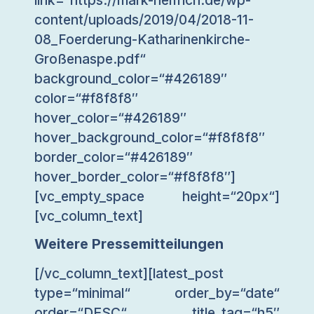
content/uploads/2019/04/2018-11-
08_Foerderung-Katharinenkirche-
Großenaspe.pdf“
background_color=“#426189″
color=“#f8f8f8″
hover_color=“#426189″
hover_background_color=“#f8f8f8″
border_color=“#426189″
hover_border_color=“#f8f8f8″]
[vc_empty_space height=“20px“]
[vc_column_text]
Weitere Pressemitteilungen
[/vc_column_text][latest_post
type=“minimal“ order_by=“date“
order=“DESC“ title_tag=“h5″