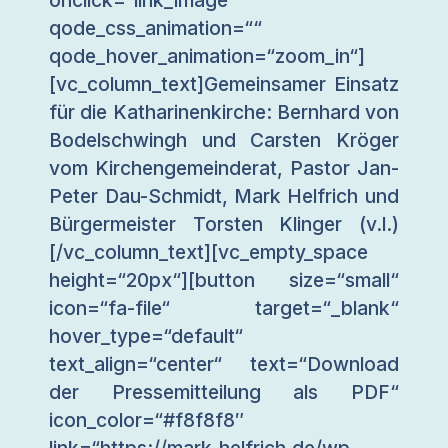
qode_css_animation=““
qode_hover_animation=“zoom_in“]
[vc_column_text]Gemeinsamer Einsatz
für die Katharinenkirche: Bernhard von
Bodelschwingh und Carsten Kröger
vom Kirchengemeinderat, Pastor Jan-
Peter Dau-Schmidt, Mark Helfrich und
Bürgermeister Torsten Klinger (v.l.)
[/vc_column_text][vc_empty_space
height=“20px“][button size=“small“
icon=“fa-file“ target=“_blank“
hover_type=“default“
text_align=“center“ text=“Download
der Pressemitteilung als PDF“
icon_color=“#f8f8f8″
link=“https://mark-helfrich.de/wp-