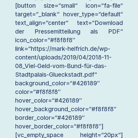
[button size=“small“ icon=“fa-file“
target=“_blank“ hover_type=“default“
text_align=“center“ text=“Download
der Pressemitteilung als PDF“
icon_color=“#f8f8f8″
link=“https://mark-helfrich.de/wp-
content/uploads/2019/04/2018-11-
08_Viel-Geld-vom-Bund-für-das-
Stadtpalais-Glueckstadt.pdf“
background_color=“#426189″
color=“#f8f8f8″
hover_color=“#426189″
hover_background_color=“#f8f8f8″
border_color=“#426189″
hover_border_color=“#f8f8f8″]
[vc_empty_space height=“20px“]