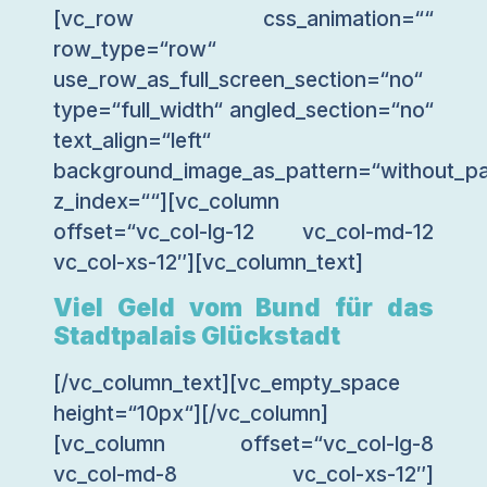
[vc_row css_animation=““
row_type=“row“
use_row_as_full_screen_section=“no“
type=“full_width“ angled_section=“no“
text_align=“left“
background_image_as_pattern=“without_pa
z_index=““][vc_column
offset=“vc_col-lg-12 vc_col-md-12
vc_col-xs-12″][vc_column_text]
Viel Geld vom Bund für das
Stadtpalais Glückstadt
[/vc_column_text][vc_empty_space
height=“10px“][/vc_column]
[vc_column offset=“vc_col-lg-8
vc_col-md-8 vc_col-xs-12″]