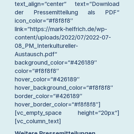
text_align=“center“ text=“Download
der Pressemitteilung als PDF“
icon_color=“#f8f8f8″
link=“https://mark-helfrich.de/wp-
content/uploads/2022/07/2022-07-
08_PM_Interkultureller-
Austausch.pdf“
background_color=“#426189″
color=“#f8f8f8″
hover_color=“#426189″
hover_background_color=“#f8f8f8″
border_color=“#426189″
hover_border_color=“#f8f8f8″]
[vc_empty_space height=“20px“]
[vc_column_text]
Weitere Pressemitteilungen