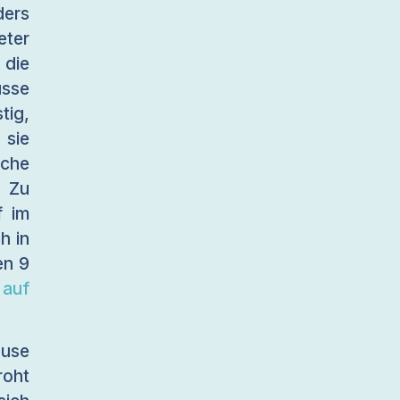
ers
eter
 die
üsse
tig,
 sie
sche
 Zu
f im
h in
en 9
 auf
ause
roht