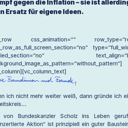
mpf gegen die Inflation – sie ist allerdi
in Ersatz für eigene Ideen.
c_row css_animation=““ row_type=“r
_row_as_full_screen_section=“no“ type=“full_wi
gled_section=“no“ text_align=“le
kground_image_as_pattern=“without_pattern“]
_column][vc_column_text]
n ich nicht mehr weiter weiß, dann gründe ich e
eitskreis…
e von Bundeskanzler Scholz ins Leben geruf
nzertierte Aktion“ ist prinzipiell ein guter Baustei