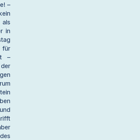
e! –
kein
 als
r in
tag
 für
t –
 der
igen
arum
tein
aben
 und
ifft
aber
 des