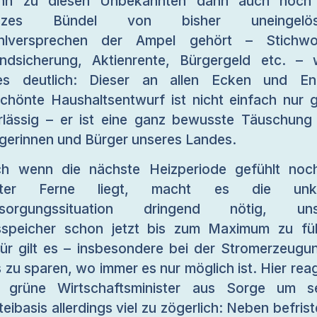
nn zu diesen Unbekannten dann auch noch 
nzes Bündel von bisher uneingelös
hlversprechen der Ampel gehört – Stichwor
ndsicherung, Aktienrente, Bürgergeld etc. – 
nes deutlich: Dieser an allen Ecken und En
chönte Haushaltsentwurf ist nicht einfach nur 
rlässig – er ist eine ganz bewusste Täuschung
gerinnen und Bürger unseres Landes.
h wenn die nächste Heizperiode gefühlt noc
iter Ferne liegt, macht es die unkl
rsorgungssituation dringend nötig, uns
speicher schon jetzt bis zum Maximum zu fül
ür gilt es – insbesondere bei der Stromerzeugu
 zu sparen, wo immer es nur möglich ist. Hier reag
 grüne Wirtschaftsminister aus Sorge um s
teibasis allerdings viel zu zögerlich: Neben befrist