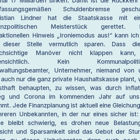
mal 17 Milliarden sinken. Damit ist die Rückkehr
rfassungsgemäßen Schuldenbremse geschaf
ristian Lindner hat die Staatskasse mit ei
nanzpolitischen Meisterstück gerettet. 
aktionellen Hinweis „Ironiemodus aus!“ kann ich
 dieser Stelle vermutlich sparen. Dass die
rchsichtige Manöver nicht klappen kann, 
fensichtlich. Kein Kommunalpolitik
waltungsbeamter, Unternehmer, niemand von 
 auch nur die ganz private Haushaltskasse plant, 
sthaft behaupten, zu wissen, was durch Inflat
ieg und Corona im kommenden Jahr auf uns
mt. Jede Finanzplanung ist aktuell eine Gleichung
reren Unbekannten, in der nur eines sicher ist:
e bleibt schwierig, es drohen neue Belastun
sicht und Sparsamkeit sind das Gebot der Stu