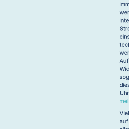
im
wer
int
Str
ein
tec
wer
Au
Wid
sog
die
Uhr
me
Vie
auf