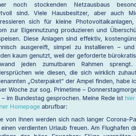
mer noch stockenden Netzausbaus besond
tvoll sind. Viele Hausbesitzer, aber auch Mi
eressieren sich für kleine Photovoltaikanlagen,
om zur Eigennutzung produzieren und Übersch
speisen. Diese Anlagen sind effektiv, kostengüns
hnisch ausgereift, simpel zu installieren – und
den kaum genutzt, weil der geforderte bürokrati
fwand jeden zumutbaren Rahmen sprengt.
ersprüchen wie diesen, die sich wirklich zuhau
enannten „Osterpaket“ der Ampel finden, habe ic
ser Woche zur sog. Primetime – Donnerstagmorg
 – im Bundestag gesprochen. Meine Rede ist
hier
iner Homepage
abrufbar:
le von Ihnen werden sich nach langer Corona-P
 einen verdienten Urlaub freuen. Am Flughafen d