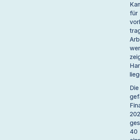
Kam
für
vo
tra
Arb
wer
zei
Han
lie
Die
gef
Fin
202
ges
40 