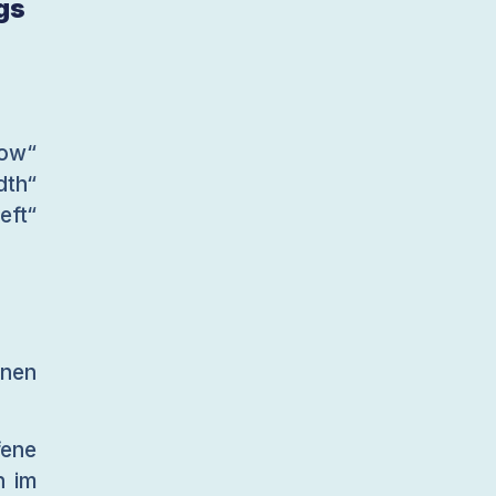
ngs
ow“
dth“
ft“
inen
ene
n im