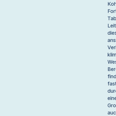
Koh
For
Tab
Lei
di
ans
Ve
kli
Wes
Ber
fin
fas
dur
ein
Gro
auc