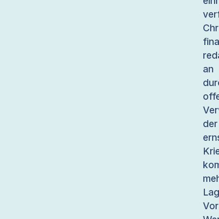
ein
ve
Ch
fi
red
an
du
of
Ver
der
ern
Kr
kom
meh
Lag
Vor