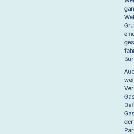
We
ga
Wa
Gru
ei
ges
fah
Bür
Auc
we
Ve
Gas
Daf
Gas
der
Par