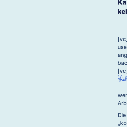
Ka
ke
[v
use
an
bac
[vc
wen
Arb
Di
„ko