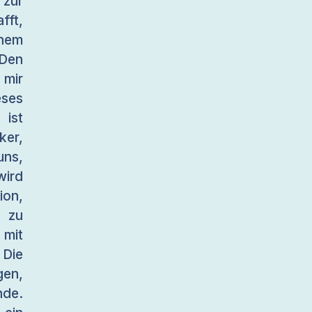
 zur
ft,
nem
Den
 mir
ses
ist
er,
uns,
wird
ion,
 zu
 mit
 Die
gen,
nde.