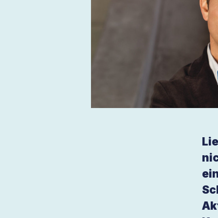
Li
ni
ei
Sc
Ak