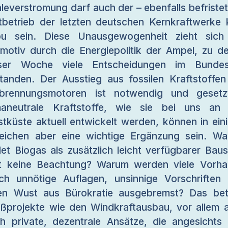
leverstromung darf auch der – ebenfalls befristet
tbetrieb der letzten deutschen Kernkraftwerke 
u sein. Diese Unausgewogenheit zieht sich
tmotiv durch die Energiepolitik der Ampel, zu de
eser Woche viele Entscheidungen im Bundes
tanden. Der Ausstieg aus fossilen Kraftstoffen
rbrennungsmotoren ist notwendig und gesetz
maneutrale Kraftstoffe, wie sie bei uns an
tküste aktuell entwickelt werden, können in ein
eichen aber eine wichtige Ergänzung sein. W
det Biogas als zusätzlich leicht verfügbarer Baus
t keine Beachtung? Warum werden viele Vorh
ch unnötige Auflagen, unsinnige Vorschriften
en Wust aus Bürokratie ausgebremst? Das betr
ßprojekte wie den Windkraftausbau, vor allem 
h private, dezentrale Ansätze, die angesichts