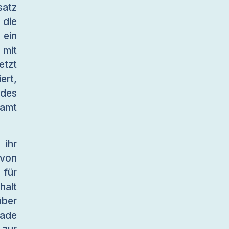
satz
 die
ein
 mit
etzt
ert,
 des
ramt
 ihr
 von
 für
halt
über
rade