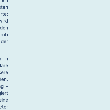
ein
ten
te:
wird
den
grob
 der
h in
are
ere
len.
ng –
iert
eine
eter