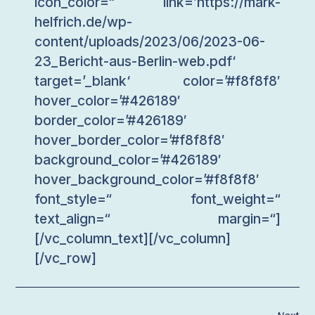
icon_color=“ link=’https://mark-
helfrich.de/wp-
content/uploads/2023/06/2023-06-
23_Bericht-aus-Berlin-web.pdf‘
target=’_blank‘ color=’#f8f8f8′
hover_color=’#426189′
border_color=’#426189′
hover_border_color=’#f8f8f8′
background_color=’#426189′
hover_background_color=’#f8f8f8′
font_style=“ font_weight=“
text_align=“ margin=“]
[/vc_column_text][/vc_column]
[/vc_row]