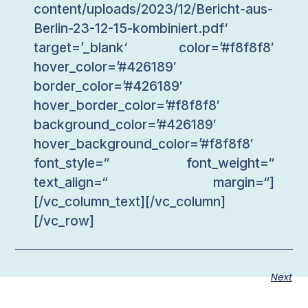
content/uploads/2023/12/Bericht-aus-
Berlin-23-12-15-kombiniert.pdf‘
target=’_blank‘ color=’#f8f8f8′
hover_color=’#426189′
border_color=’#426189′
hover_border_color=’#f8f8f8′
background_color=’#426189′
hover_background_color=’#f8f8f8′
font_style=“ font_weight=“
text_align=“ margin=“]
[/vc_column_text][/vc_column]
[/vc_row]
Next