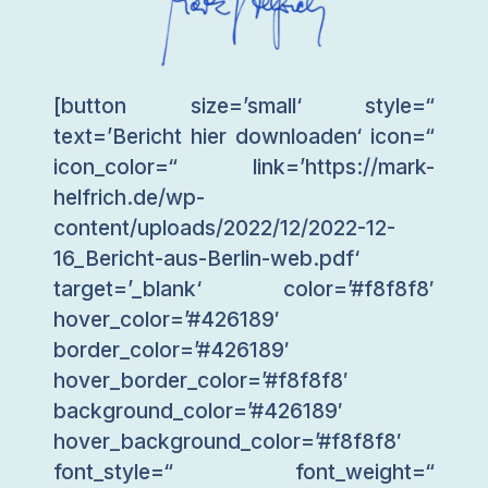
[button size=’small‘ style=“
text=’Bericht hier downloaden‘ icon=“
icon_color=“ link=’https://mark-
helfrich.de/wp-
content/uploads/2022/12/2022-12-
16_Bericht-aus-Berlin-web.pdf‘
target=’_blank‘ color=’#f8f8f8′
hover_color=’#426189′
border_color=’#426189′
hover_border_color=’#f8f8f8′
background_color=’#426189′
hover_background_color=’#f8f8f8′
font_style=“ font_weight=“